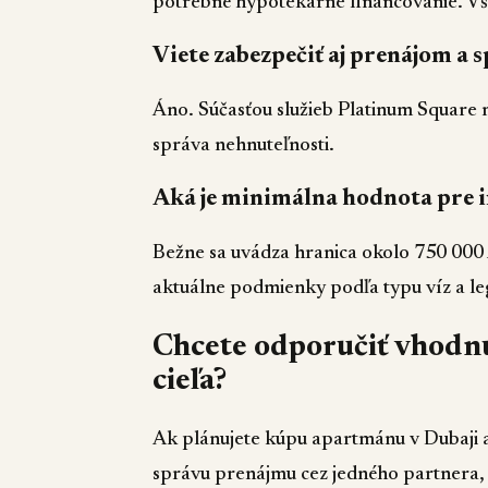
potrebné hypotekárne financovanie. Vš
Viete zabezpečiť aj prenájom a 
Áno. Súčasťou služieb Platinum Square
správa nehnuteľnosti.
Aká je minimálna hodnota pre i
Bežne sa uvádza hranica okolo 750 000
aktuálne podmienky podľa typu víz a leg
Chcete odporučiť vhodnú 
cieľa?
Ak plánujete kúpu apartmánu v Dubaji a 
správu prenájmu cez jedného partnera,