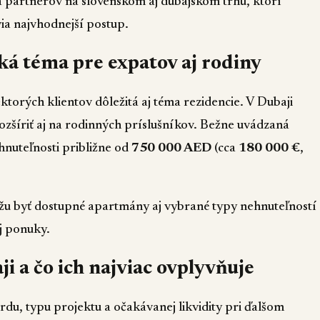
a partnerov na slovenskom aj dubajskom trhu, ktorí
ia najvhodnejší postup.
cká téma pre expatov aj rodiny
ktorých klientov dôležitá aj téma rezidencie. V Dubaji
 rozšíriť aj na rodinných príslušníkov. Bežne uvádzaná
hnuteľnosti približne od
750 000 AED
(cca
180 000 €
,
môžu byť dostupné apartmány aj vybrané typy nehnuteľností
ej ponuky.
 a čo ich najviac ovplyvňuje
rdu, typu projektu a očakávanej likvidity pri ďalšom