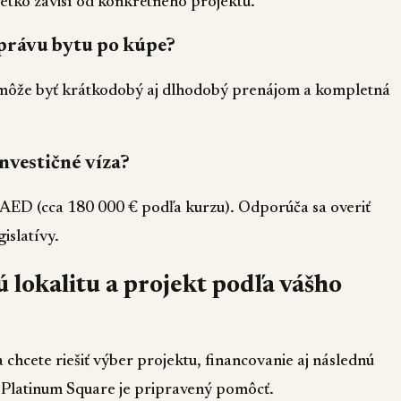
etko závisí od konkrétneho projektu.
správu bytu po kúpe?
 môže byť krátkodobý aj dlhodobý prenájom a kompletná
nvestičné víza?
 AED (cca 180 000 € podľa kurzu). Odporúča sa overiť
islatívy.
lokalitu a projekt podľa vášho
chcete riešiť výber projektu, financovanie aj následnú
 Platinum Square je pripravený pomôcť.