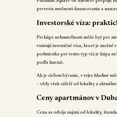
Platinum Square vie klientov prepojiť n
preveria možnosti financovania a nastav
Investorské víza: prakti
Pri kúpe nehnuteľnosti môže byť pre nie
existujú investičné víza, ktoré je možné
podmienka pre tento typ víz je kúpa ne
podľa kurzu).
Ak je cieľom bývanie, v tejto hladine 
– vždy však záleží od lokality a aktuáln
Ceny apartmánov v Dubaji
Cena sa odvíja najmä od lokality, štanda