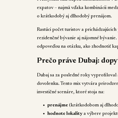
expatov – najmä vďaka kombinácii medz
o krátkodobý aj dlhodobý prenájom.
Rastúci počet turistov a prichádzajúcich
rezidenčné bývanie aj nájomné bývanie.
odpoveďou na otázku, ako zhodnotiť kap
Prečo práve Dubaj: dopyt,
Dubaj sa za posledné roky vyprofiloval 
dovolenku. Tento mix vytvára prirodzen
investičné scenáre, ktoré stoja na:
prenájme
(krátkodobom aj dlhod
hodnote lokality
a výbere projekt