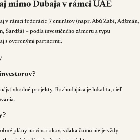
 aj mimo Dubaja v rámci UAE
 aj v rámci federácie 7 emirátov (napr. Abú Zabí, Adžmán,
, Šardžá) – podľa investičného zámeru a typu
 aj s overenými partnermi.
y
 investorov?
nájsť vhodné projekty. Rozhodujúca je lokalita, cieľ
ovania.
y?
bné plány na viac rokov, vďaka čomu nie je vždy