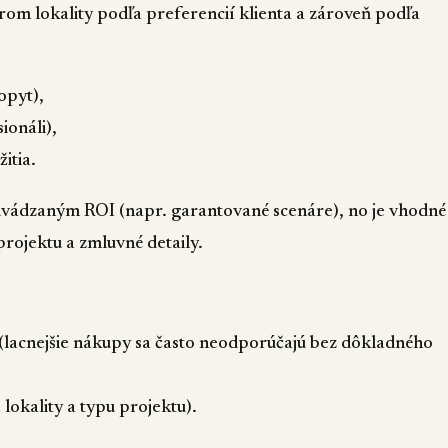
rom lokality podľa preferencií klienta a zároveň podľa
opyt),
ionáli),
itia.
s uvádzaným ROI (napr. garantované scenáre), no je vhodné
rojektu a zmluvné detaily.
(lacnejšie nákupy sa často neodporúčajú bez dôkladného
lokality a typu projektu).