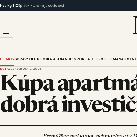
Noviny.BIZ
Správy, ktoré majú súvislosti
DOMOV
SPRÁVY
EKONOMIKA A FINANCIE
ŠPORT
AUTO-MOTO
MANAGMENT
DUBAJ
Consultee
3. 2. 2026
Kúpa apartmán
dobrá investič
Premýšľate nad kúpou nehnuteľnosti v D