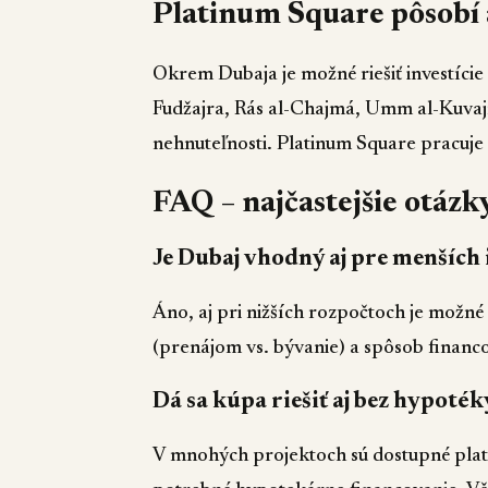
Platinum Square pôsobí
Okrem Dubaja je možné riešiť investície
Fudžajra, Rás al-Chajmá, Umm al-Kuvajn
nehnuteľnosti. Platinum Square pracuje
FAQ – najčastejšie otázk
Je Dubaj vhodný aj pre menších
Áno, aj pri nižších rozpočtoch je možné 
(prenájom vs. bývanie) a spôsob financ
Dá sa kúpa riešiť aj bez hypoték
V mnohých projektoch sú dostupné plato