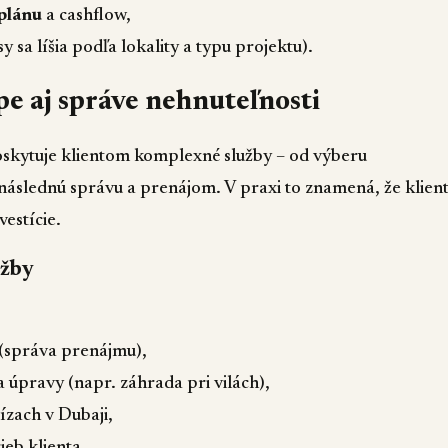
plánu
a cashflow,
y sa líšia podľa lokality a typu projektu).
e aj správe nehnuteľnosti
skytuje klientom komplexné služby – od výberu
následnú správu a prenájom. V praxi to znamená, že klien
estície.
užby
(správa prenájmu),
 úpravy (napr. záhrada pri vilách),
ízach v Dubaji,
ieb klienta.