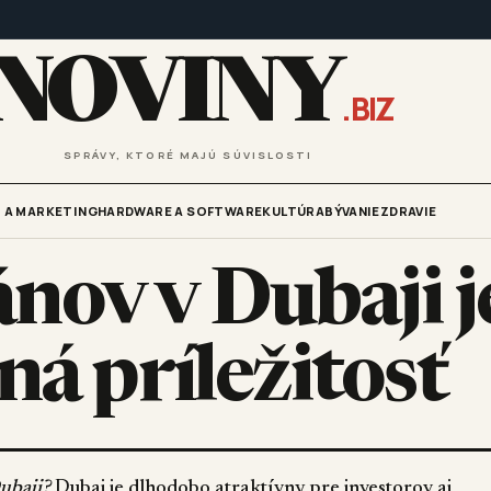
NOVINY
.BIZ
SPRÁVY, KTORÉ MAJÚ SÚVISLOSTI
 A MARKETING
HARDWARE A SOFTWARE
KULTÚRA
BÝVANIE
ZDRAVIE
ov v Dubaji j
ná príležitosť
ubaji?
Dubaj je dlhodobo atraktívny pre investorov aj