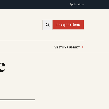
Spolupráca
Pridaj PR článok
+
VŠETKY RUBRIKY
e