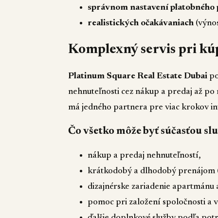
správnom nastavení platobného 
realistických očakávaniach
(výnos
Komplexný servis pri kúp
Platinum Square Real Estate Dubai
po
nehnuteľnosti cez nákup a predaj až po 
má jedného partnera pre viac krokov inv
Čo všetko môže byť súčasťou sl
nákup a predaj nehnuteľností,
krátkodobý a dlhodobý prenájom 
dizajnérske zariadenie apartmánu a
pomoc pri založení spoločnosti a v
ďalšie doplnkové služby podľa potr