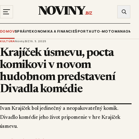
NOVINY
.BIZ
DOMOV
SPRÁVY
EKONOMIKA A FINANCIE
ŠPORT
AUTO-MOTO
MANAGMENT
KULTÚRA
Novny.BIZ
16. 9. 2025
Krajíček úsmevu, pocta
komikovi v novom
hudobnom predstavení
Divadla komédie
Ivan Krajíček bol jedinečný a neopakovateľný komik.
Divadlo komédie jeho život pripomenie v hre Krajíček
úsmevu.