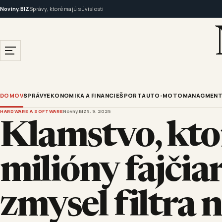
Noviny.BIZ
Správy, ktoré majú súvislosti
DOMOV
SPRÁVY
EKONOMIKA A FINANCIE
ŠPORT
AUTO-MOTO
MANAGMENT
HARDWARE A SOFTWARE
Novny.BIZ
9. 9. 2025
Klamstvo, kto
milióny fajčia
zmysel filtra n