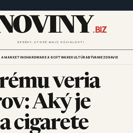
NOVINY
.BIZ
SPRÁVY, KTORÉ MAJÚ SÚVISLOSTI
 A MARKETING
HARDWARE A SOFTWARE
KULTÚRA
BÝVANIE
ZDRAVIE
rému veria
rov: Aký je
a cigarete