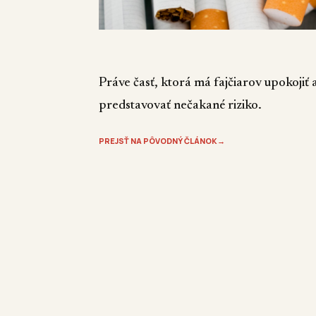
Práve časť, ktorá má fajčiarov upokoji
predstavovať nečakané riziko.
PREJSŤ NA PÔVODNÝ ČLÁNOK
→