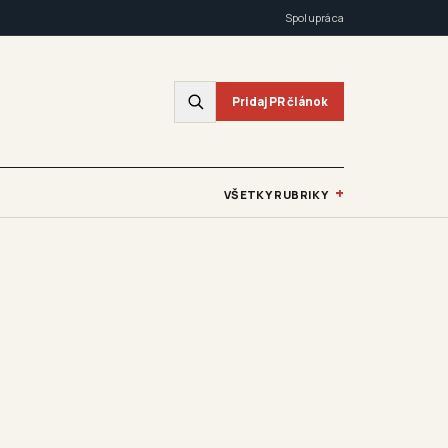
Spolupráca
Pridaj PR článok
+
VŠETKY RUBRIKY