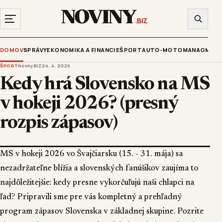
NOVINY
.BIZ
DOMOV
SPRÁVY
EKONOMIKA A FINANCIE
ŠPORT
AUTO-MOTO
MANAGMENT
ŠPORT
Novny.BIZ
24. 4. 2026
Kedy hrá Slovensko na MS
v hokeji 2026? (presný
rozpis zápasov)
MS v hokeji 2026 vo Švajčiarsku (15. - 31. mája) sa
nezadržateľne blížia a slovenských fanúšikov zaujíma to
najdôležitejšie: kedy presne vykorčuľujú naši chlapci na
ľad? Pripravili sme pre vás kompletný a prehľadný
program zápasov Slovenska v základnej skupine. Pozrite