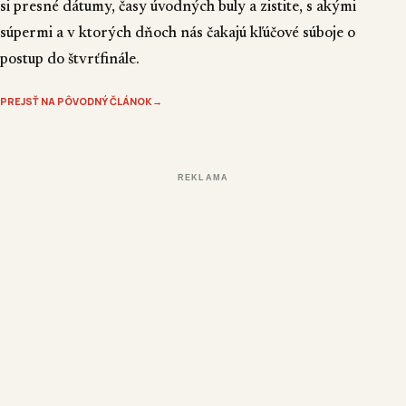
si presné dátumy, časy úvodných buly a zistite, s akými
súpermi a v ktorých dňoch nás čakajú kľúčové súboje o
postup do štvrťfinále.
PREJSŤ NA PÔVODNÝ ČLÁNOK
→
REKLAMA