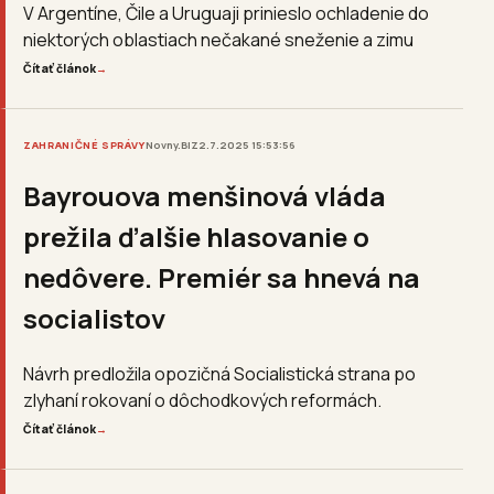
V Argentíne, Čile a Uruguaji prinieslo ochladenie do
niektorých oblastiach nečakané sneženie a zimu
Čítať článok
→
ZAHRANIČNÉ SPRÁVY
Novny.BIZ
2.7.2025 15:53:56
Bayrouova menšinová vláda
prežila ďalšie hlasovanie o
nedôvere. Premiér sa hnevá na
socialistov
Návrh predložila opozičná Socialistická strana po
zlyhaní rokovaní o dôchodkových reformách.
Čítať článok
→