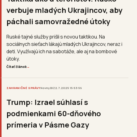
verbuje mladých Ukrajincov, aby
páchali samovražedné útoky
Ruské tajné služby prišli s novou taktikou. Na
sociálnych sieťach lákajú mladých Ukrajincov, neraz i
deti. Využívajú ich na sabotáže, ale aj na bombové
útoky.
Čítať článok
→
ZAHRANIČNÉ SPRÁVY
Novny.BIZ
2.7.2025 15:53:56
Trump: Izrael súhlasí s
podmienkami 60-dňového
prímeria v Pásme Gazy