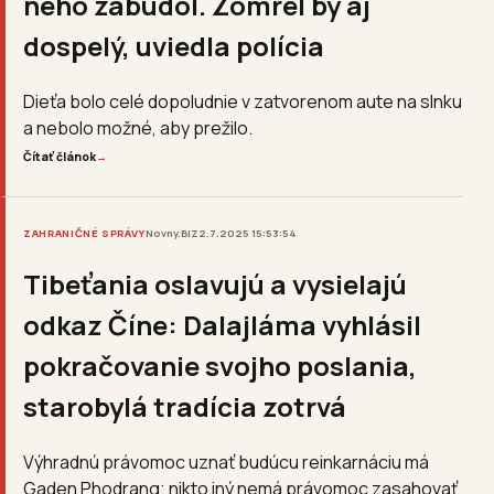
neho zabudol. Zomrel by aj
dospelý, uviedla polícia
Dieťa bolo celé dopoludnie v zatvorenom aute na slnku
a nebolo možné, aby prežilo.
Čítať článok
→
ZAHRANIČNÉ SPRÁVY
Novny.BIZ
2.7.2025 15:53:54
Tibeťania oslavujú a vysielajú
odkaz Číne: Dalajláma vyhlásil
pokračovanie svojho poslania,
starobylá tradícia zotrvá
Výhradnú právomoc uznať budúcu reinkarnáciu má
Gaden Phodrang; nikto iný nemá právomoc zasahovať