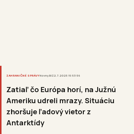
ZAHRANIČNÉ SPRÁVY
Novny.BIZ
2.7.2025 15:53:56
Zatiaľ čo Európa horí, na Južnú
Ameriku udreli mrazy. Situáciu
zhoršuje ľadový vietor z
Antarktídy