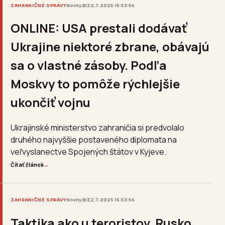
ZAHRANIČNÉ SPRÁVY
Novny.BIZ
2.7.2025 15:53:56
ONLINE: USA prestali dodávať
Ukrajine niektoré zbrane, obávajú
sa o vlastné zásoby. Podľa
Moskvy to pomôže rýchlejšie
ukončiť vojnu
Ukrajinské ministerstvo zahraničia si predvolalo
druhého najvyššie postaveného diplomata na
veľvyslanectve Spojených štátov v Kyjeve.
Čítať článok
→
ZAHRANIČNÉ SPRÁVY
Novny.BIZ
2.7.2025 15:53:56
Taktika ako u teroristov. Rusko