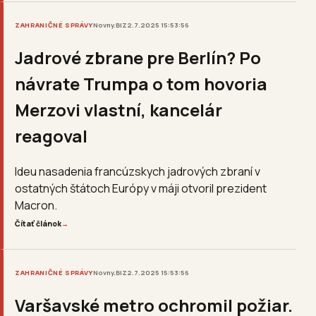
ZAHRANIČNÉ SPRÁVY
Novny.BIZ
2.7.2025 15:53:56
Jadrové zbrane pre Berlín? Po
návrate Trumpa o tom hovoria
Merzovi vlastní, kancelár
reagoval
Ideu nasadenia francúzskych jadrových zbraní v
ostatných štátoch Európy v máji otvoril prezident
Macron.
Čítať článok
→
ZAHRANIČNÉ SPRÁVY
Novny.BIZ
2.7.2025 15:53:56
Varšavské metro ochromil požiar.