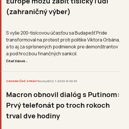
Európe môžu zabiť tisícky ľudí
(zahraničný výber)
S vyše 200-tisícovou účasťou sa Budapešť Pride
transformoval na protest proti politike Viktora Orbána,
a to aj za sprísnených podmienok pre demonštrantov
a pod hrozbou finančných sankcií.
Čítať článok
→
ZAHRANIČNÉ SPRÁVY
Novny.BIZ
2.7.2025 15:58:36
Macron obnovil dialóg s Putinom:
Prvý telefonát po troch rokoch
trval dve hodiny