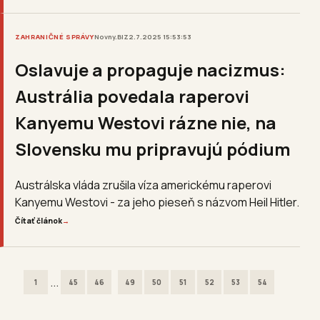
ZAHRANIČNÉ SPRÁVY
Novny.BIZ
2.7.2025 15:53:53
Oslavuje a propaguje nacizmus:
Austrália povedala raperovi
Kanyemu Westovi rázne nie, na
Slovensku mu pripravujú pódium
Austrálska vláda zrušila víza americkému raperovi
Kanyemu Westovi - za jeho pieseň s názvom Heil Hitler.
Čítať článok
→
...
1
45
46
49
50
51
52
53
54