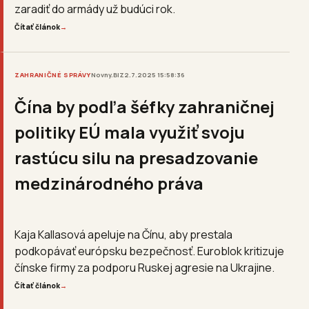
zaradiť do armády už budúci rok.
Čítať článok
→
ZAHRANIČNÉ SPRÁVY
Novny.BIZ
2.7.2025 15:58:36
Čína by podľa šéfky zahraničnej
politiky EÚ mala využiť svoju
rastúcu silu na presadzovanie
medzinárodného práva
Kaja Kallasová apeluje na Čínu, aby prestala
podkopávať európsku bezpečnosť. Euroblok kritizuje
čínske firmy za podporu Ruskej agresie na Ukrajine.
Čítať článok
→