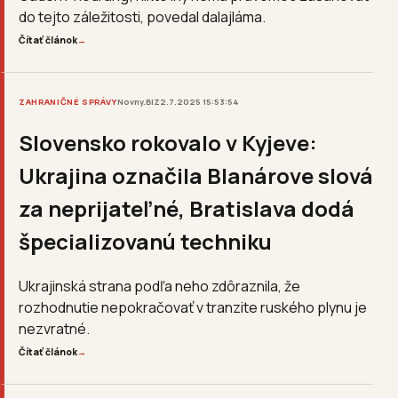
do tejto záležitosti, povedal dalajláma.
Čítať článok
→
ZAHRANIČNÉ SPRÁVY
Novny.BIZ
2.7.2025 15:53:54
Slovensko rokovalo v Kyjeve:
Ukrajina označila Blanárove slová
za neprijateľné, Bratislava dodá
špecializovanú techniku
Ukrajinská strana podľa neho zdôraznila, že
rozhodnutie nepokračovať v tranzite ruského plynu je
nezvratné.
Čítať článok
→