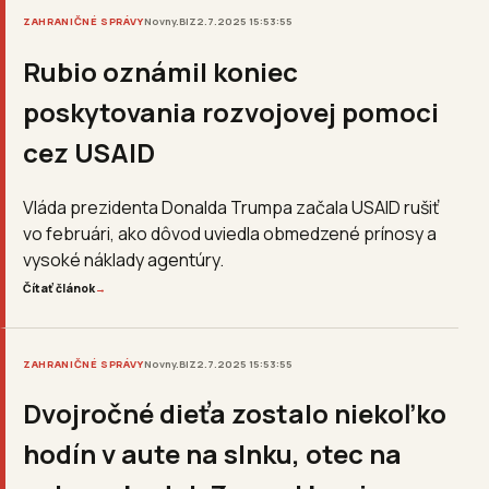
ZAHRANIČNÉ SPRÁVY
Novny.BIZ
2.7.2025 15:53:55
Rubio oznámil koniec
poskytovania rozvojovej pomoci
cez USAID
Vláda prezidenta Donalda Trumpa začala USAID rušiť
vo februári, ako dôvod uviedla obmedzené prínosy a
vysoké náklady agentúry.
Čítať článok
→
ZAHRANIČNÉ SPRÁVY
Novny.BIZ
2.7.2025 15:53:55
Dvojročné dieťa zostalo niekoľko
hodín v aute na slnku, otec na