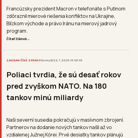
Francúzsky prezident Macron v telefonáte s Putinom
zdôraznil mierové riešenia konfliktov na Ukrajine,
Blízkom východe a právo Iránu na mierový jadrový
program.
Čítať článok
→
ZAHRANIČNÉ SPRÁVY
Novny.BIZ
2.7.2025 15:58:36
Poliaci tvrdia, že sú desať rokov
pred zvyškom NATO. Na 180
tankov minú miliardy
Naši severní susedia pokračujú v masívnom zbrojení.
Partnerov na dodanie nových tankov našli až vo
vzdialenej Južnej Kórei. Prvé desiatky tankov plánujú