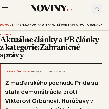
NOVINY
.BIZ
DOMOV
SPRÁVY
EKONOMIKA A FINANCIE
ŠPORT
AUTO-MOTO
MANAGMENT
RUBRIKA
Aktuálne články a PR články
z kategórie:Zahraničné
správy
ZAHRANIČNÉ SPRÁVY
Novny.BIZ
2.7.2025 15:58:36
Z maďarského pochodu Pride sa
stala demonštrácia proti
Viktorovi Orbánovi. Horúčavy v