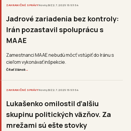
ZAHRANIČNÉ SPRÁVY
Novny.BIZ
2.7.2025 15:53:54
Jadrové zariadenia bez kontroly:
Irán pozastavil spoluprácu s
MAAE
Zamestnanci MAAE nebudú môcť vstúpiť do Iránu s
cieľom vykonávať inšpekcie.
Čítať článok
→
ZAHRANIČNÉ SPRÁVY
Novny.BIZ
2.7.2025 15:53:54
Lukašenko omilostil ďalšiu
skupinu politických väzňov. Za
mrežami sú ešte stovky