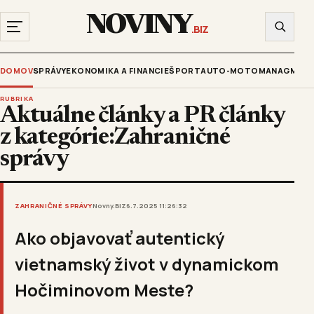
NOVINY
.BIZ
DOMOV
SPRÁVY
EKONOMIKA A FINANCIE
ŠPORT
AUTO-MOTO
MANAGMENT
RUBRIKA
Aktuálne články a PR články
z kategórie:Zahraničné
správy
ZAHRANIČNÉ SPRÁVY
Novny.BIZ
6.7.2025 11:26:32
Ako objavovať autentický
vietnamský život v dynamickom
Hočiminovom Meste?