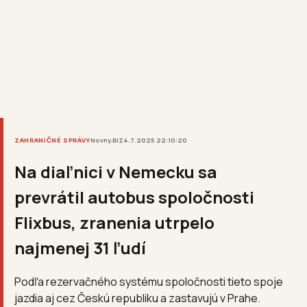
ZAHRANIČNÉ SPRÁVY
Novny.BIZ
4.7.2025 22:10:20
Na diaľnici v Nemecku sa
prevrátil autobus spoločnosti
Flixbus, zranenia utrpelo
najmenej 31 ľudí
Podľa rezervačného systému spoločnosti tieto spoje
jazdia aj cez Českú republiku a zastavujú v Prahe.