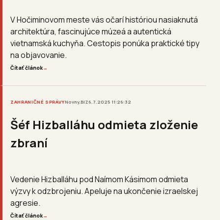
V Hočiminovom meste vás očarí históriou nasiaknutá
architektúra, fascinujúce múzeá a autentická
vietnamská kuchyňa. Cestopis ponúka praktické tipy
na objavovanie.
Čítať článok
→
ZAHRANIČNÉ SPRÁVY
Novny.BIZ
6.7.2025 11:26:32
Šéf Hizballáhu odmieta zloženie
zbraní
Vedenie Hizballáhu pod Naímom Kásimom odmieta
výzvy k odzbrojeniu. Apeluje na ukončenie izraelskej
agresie.
Čítať článok
→