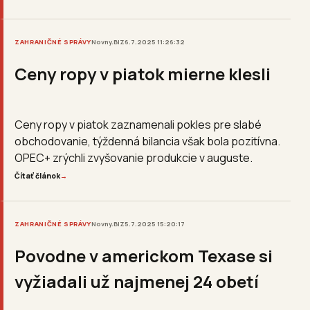
ZAHRANIČNÉ SPRÁVY
Novny.BIZ
6.7.2025 11:26:32
Ceny ropy v piatok mierne klesli
Ceny ropy v piatok zaznamenali pokles pre slabé
obchodovanie, týždenná bilancia však bola pozitívna.
OPEC+ zrýchli zvyšovanie produkcie v auguste.
Čítať článok
→
ZAHRANIČNÉ SPRÁVY
Novny.BIZ
5.7.2025 15:20:17
Povodne v americkom Texase si
vyžiadali už najmenej 24 obetí