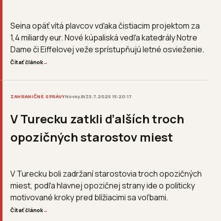
Seina opäť vítá plavcov vďaka čistiacim projektom za
1,4 miliardy eur. Nové kúpaliská vedľa katedrály Notre
Dame či Eiffelovej veže sprístupňujú letné osvieženie.
Čítať článok
→
ZAHRANIČNÉ SPRÁVY
Novny.BIZ
5.7.2025 15:20:17
V Turecku zatkli ďalších troch
opozičných starostov miest
V Turecku boli zadržaní starostovia troch opozičných
miest, podľa hlavnej opozičnej strany ide o politicky
motivované kroky pred blížiacimi sa voľbami.
Čítať článok
→