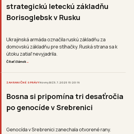
strategickú leteckú základňu
Borisoglebsk v Rusku
Ukrajinská armáda označila ruskú základňu za
domovskú základňu pre stíhačky. Ruská strana sa k
útoku zatiaľ nevyjadrila.
Čítať článok
→
ZAHRANIČNÉ SPRÁVY
Novny.BIZ
5.7.2025 15:20:16
Bosna si pripomína tri desaťročia
po genocíde v Srebrenici
Genocída v Srebrenici zanechala otvorené rany.