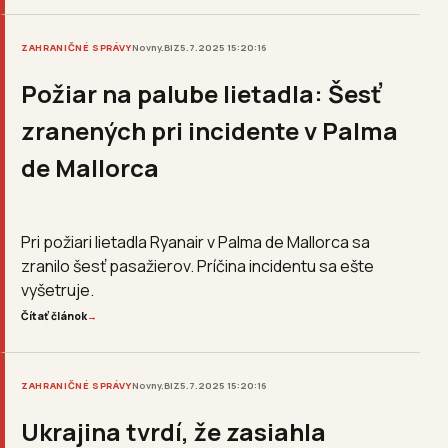
ZAHRANIČNÉ SPRÁVY
Novny.BIZ
5.7.2025 15:20:16
Požiar na palube lietadla: Šesť
zranených pri incidente v Palma
de Mallorca
Pri požiari lietadla Ryanair v Palma de Mallorca sa
zranilo šesť pasažierov. Príčina incidentu sa ešte
vyšetruje.
Čítať článok
→
ZAHRANIČNÉ SPRÁVY
Novny.BIZ
5.7.2025 15:20:16
Ukrajina tvrdí, že zasiahla