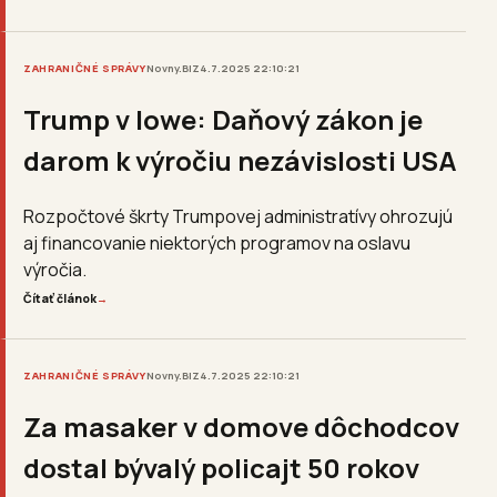
ZAHRANIČNÉ SPRÁVY
Novny.BIZ
4.7.2025 22:10:21
Trump v Iowe: Daňový zákon je
darom k výročiu nezávislosti USA
Rozpočtové škrty Trumpovej administratívy ohrozujú
aj financovanie niektorých programov na oslavu
výročia.
Čítať článok
→
ZAHRANIČNÉ SPRÁVY
Novny.BIZ
4.7.2025 22:10:21
Za masaker v domove dôchodcov
dostal bývalý policajt 50 rokov