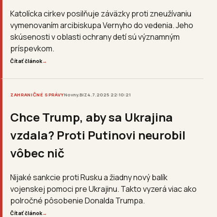
Katolícka cirkev posilňuje záväzky proti zneužívaniu
vymenovaním arcibiskupa Vernyho do vedenia. Jeho
skúsenosti v oblasti ochrany detí sú významným
príspevkom.
Čítať článok
→
ZAHRANIČNÉ SPRÁVY
Novny.BIZ
4.7.2025 22:10:21
Chce Trump, aby sa Ukrajina
vzdala? Proti Putinovi neurobil
vôbec nič
Nijaké sankcie proti Rusku a žiadny nový balík
vojenskej pomoci pre Ukrajinu. Takto vyzerá viac ako
polročné pôsobenie Donalda Trumpa.
Čítať článok
→