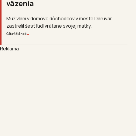
väzenia
Muž vlani v domove dôchodcov v meste Daruvar
zastrelil šesť ľudí vrátane svojej matky.
Čítať článok
→
Reklama