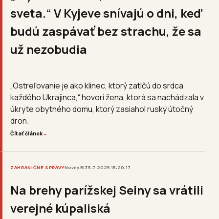
sveta.“ V Kyjeve snívajú o dni, keď
budú zaspávať bez strachu, že sa
už nezobudia
„Ostreľovanie je ako klinec, ktorý zatlčú do srdca
každého Ukrajinca,“ hovorí žena, ktorá sa nachádzala v
úkryte obytného domu, ktorý zasiahol ruský útočný
dron.
Čítať článok
→
ZAHRANIČNÉ SPRÁVY
Novny.BIZ
5.7.2025 15:20:17
Na brehy parížskej Seiny sa vrátili
verejné kúpaliská