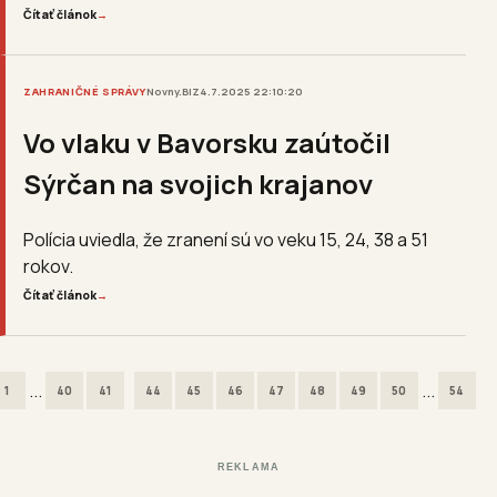
Čítať článok
→
ZAHRANIČNÉ SPRÁVY
Novny.BIZ
4.7.2025 22:10:20
Vo vlaku v Bavorsku zaútočil
Sýrčan na svojich krajanov
Polícia uviedla, že zranení sú vo veku 15, 24, 38 a 51
rokov.
Čítať článok
→
...
...
1
40
41
44
45
46
47
48
49
50
54
REKLAMA