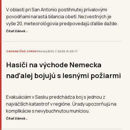
V oblasti pri San Antonio postihnutej prívalovými
povodňami narastá bilancia obetí. Nezvestných je
vyše 20, meteorológovia predpovedajú ďalšie dažde.
Čítať článok
→
ZAHRANIČNÉ SPRÁVY
Novny.BIZ
5.7.2025 15:20:17
Hasiči na východe Nemecka
naďalej bojujú s lesnými požiarmi
Evakuáciám v Sasku predchádza boj s jednou z
najväčších katastrof v regióne. Úrady upozorňujú na
komplikácie s nevybuchnutou muníciou.
Čítať článok
→