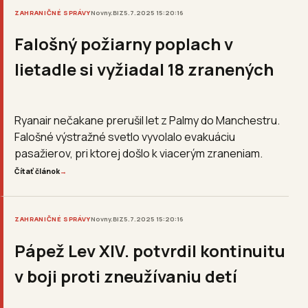
ZAHRANIČNÉ SPRÁVY
Novny.BIZ
5.7.2025 15:20:16
Falošný požiarny poplach v
lietadle si vyžiadal 18 zranených
Ryanair nečakane prerušil let z Palmy do Manchestru.
Falošné výstražné svetlo vyvolalo evakuáciu
pasažierov, pri ktorej došlo k viacerým zraneniam.
Čítať článok
→
ZAHRANIČNÉ SPRÁVY
Novny.BIZ
5.7.2025 15:20:16
Pápež Lev XIV. potvrdil kontinuitu
v boji proti zneužívaniu detí