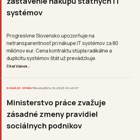
zastavenie nákupu štátnych IT
systémov
Progresívne Slovensko upozorňuje na
netransparentnosť pri nákupe IT systémov za 80
miliónov eur. Cena kontraktu stúpla radikálne a
duplicitu systémov štát už prevádzkuje.
Čítať článok
→
DOMÁCE SPRÁVY
Novny.BIZ
4.10.2025 10:46:07
Ministerstvo práce zvažuje
zásadné zmeny pravidiel
sociálnych podnikov