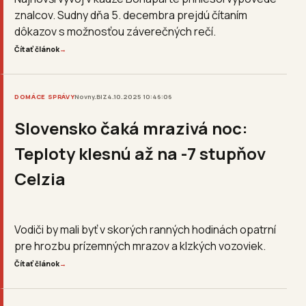
znalcov. Sudny dňa 5. decembra prejdú čítaním
dôkazov s možnosťou záverečných rečí.
Čítať článok
→
DOMÁCE SPRÁVY
Novny.BIZ
4.10.2025 10:46:06
Slovensko čaká mrazivá noc:
Teploty klesnú až na -7 stupňov
Celzia
Vodiči by mali byť v skorých ranných hodinách opatrní
pre hrozbu prízemných mrazov a klzkých vozoviek.
Čítať článok
→