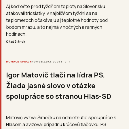
Aj keď ešte pred týždňom teploty na Slovensku
atakovali tridsiatky, v najbližšom týždni sa na
teplomeroch očakávajú aj teplotné hodnoty pod
bodom mrazu, a to najmä v nočných a ranných
hodinách.
Čítať článok
→
DOMÁCE SPRÁVY
Novny.BIZ
29.9.2025 8:12:14
Igor Matovič tlačí na lídra PS.
Žiada jasné slovo v otázke
spolupráce so stranou Hlas-SD
Matovič vyzval Šimečku na odmietnutie spolupráce s
Hlasom a avizoval prípadnú kľúčovú tlačovku. PS