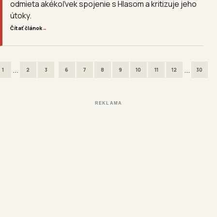
odmieta akékoľvek spojenie s Hlasom a kritizuje jeho
útoky.
Čítať článok
→
...
...
1
2
3
6
7
8
9
10
11
12
30
REKLAMA