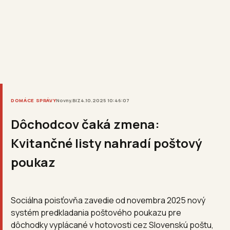
DOMÁCE SPRÁVY
Novny.BIZ
4.10.2025 10:46:07
Dôchodcov čaká zmena:
Kvitančné listy nahradí poštový
poukaz
Sociálna poisťovňa zavedie od novembra 2025 nový
systém predkladania poštového poukazu pre
dôchodky vyplácané v hotovosti cez Slovenskú poštu,