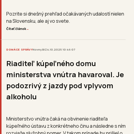
Pozrite si dnešný prehľad očakávaných udalostí nielen
na Slovensku, ale aj vo svete.
Čítať článok
→
DOMÁCE SPRÁVY
Novny.BIZ
4.10.2025 10:46:07
Riaditeľ kúpeľného domu
ministerstva vnútra havaroval. Je
podozrivý z jazdy pod vplyvom
alkoholu
Ministerstvo vnútra čaká na obvinenie riaditeľa
kúpeľného ústavu z konkrétneho činu a následne s ním
rozviaže služobný pomer. V takom prípade by prišiel o