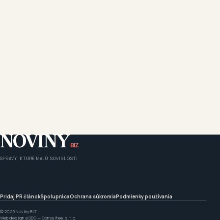
NOVINY
.BIZ
SPRÁVY, KTORÉ MAJÚ SÚVISLOSTI
Pridaj PR článok
Spolupráca
Ochrana súkromia
Podmienky používania
© 2025 Noviny.BIZ
Web design a SEO —
Consultee, s. r. o.