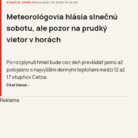
DOMÁCE SPRÁVY
Novny.BIZ
4.10.2025 10:46:06
Meteorológovia hlásia slnečnú
sobotu, ale pozor na prudký
vietor v horách
Po rozplynutí hmiel bude cez deň prevládať jasno až
polojasno s najvyššími dennými teplotami medzi 12 až
17 stupňov Celzia.
Čítať článok
→
Reklama