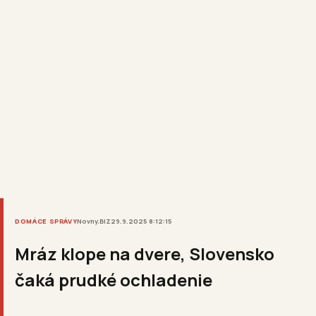
DOMÁCE SPRÁVY
Novny.BIZ
29.9.2025 8:12:15
Mráz klope na dvere, Slovensko
čaká prudké ochladenie