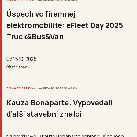
Úspech vo firemnej
elektromobilite: eFleet Day 2025
Truck&Bus&Van
Už 15.10. 2025
Čítať článok
→
DOMÁCE SPRÁVY
Novny.BIZ
4.10.2025 10:46:06
Kauza Bonaparte: Vypovedali
ďalší stavební znalci
Najnovší vývoj v kauze Bonaparte priniesol výpovede