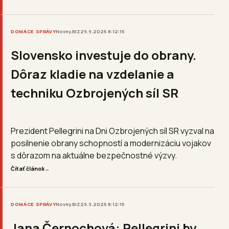
DOMÁCE SPRÁVY
Novny.BIZ
29.9.2025 8:12:15
Slovensko investuje do obrany.
Dôraz kladie na vzdelanie a
techniku Ozbrojených síl SR
Prezident Pellegrini na Dni Ozbrojených síl SR vyzval na
posilnenie obrany schopností a modernizáciu vojakov
s dôrazom na aktuálne bezpečnostné výzvy.
Čítať článok
→
DOMÁCE SPRÁVY
Novny.BIZ
29.9.2025 8:12:15
Jana Černochová: Pellegrini by