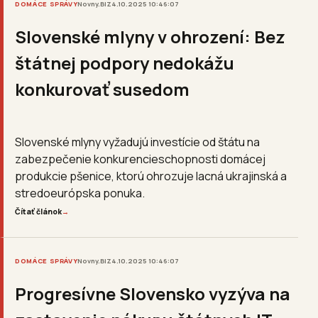
DOMÁCE SPRÁVY
Novny.BIZ
4.10.2025 10:46:07
Slovenské mlyny v ohrození: Bez
štátnej podpory nedokážu
konkurovať susedom
Slovenské mlyny vyžadujú investície od štátu na
zabezpečenie konkurencieschopnosti domácej
produkcie pšenice, ktorú ohrozuje lacná ukrajinská a
stredoeurópska ponuka.
Čítať článok
→
DOMÁCE SPRÁVY
Novny.BIZ
4.10.2025 10:46:07
Progresívne Slovensko vyzýva na