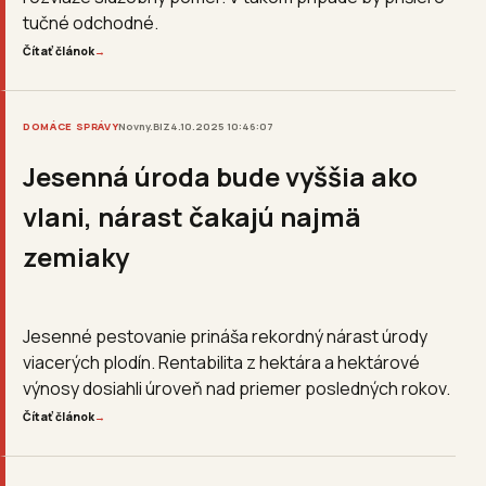
tučné odchodné.
Čítať článok
→
DOMÁCE SPRÁVY
Novny.BIZ
4.10.2025 10:46:07
Jesenná úroda bude vyššia ako
vlani, nárast čakajú najmä
zemiaky
Jesenné pestovanie prináša rekordný nárast úrody
viacerých plodín. Rentabilita z hektára a hektárové
výnosy dosiahli úroveň nad priemer posledných rokov.
Čítať článok
→