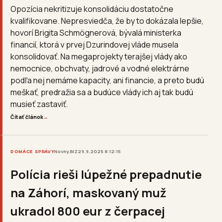
Opozícia nekritizuje konsolidáciu dostatočne
kvalifikovane. Nepresviedča, že by to dokázala lepšie,
hovorí Brigita Schmögnerová, bývalá ministerka
financií, ktorá v prvej Dzurindovej vláde musela
konsolidovať. Na megaprojekty terajšej vlády ako
nemocnice, obchvaty, jadrové a vodné elektrárne
podľa nej nemáme kapacity, ani financie, a preto budú
meškať, predražia sa a budúce vlády ich aj tak budú
musieť zastaviť.
Čítať článok
→
DOMÁCE SPRÁVY
Novny.BIZ
29.9.2025 8:12:15
Polícia rieši lúpežné prepadnutie
na Záhorí, maskovaný muž
ukradol 800 eur z čerpacej