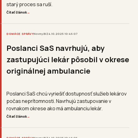
starý proces sa ruší.
Čítať článok
→
DOMÁCE SPRÁVY
Novny.BIZ
4.10.2025 10:46:07
Poslanci SaS navrhujú, aby
zastupujúci lekár pôsobil v okrese
originálnej ambulancie
Poslanci SaS chcú vyriešiť dostupnosť služieb lekárov
počas neprítomnosti. Navrhujú zastupovanie v
rovnakom okrese ako má ambulanciu lekár.
Čítať článok
→
DOMÁCE SPRÁVY
Novny.BIZ
4.10.2025 10:46:06