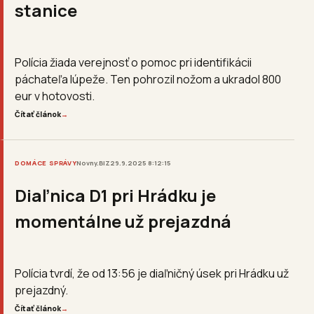
stanice
Polícia žiada verejnosť o pomoc pri identifikácii
páchateľa lúpeže. Ten pohrozil nožom a ukradol 800
eur v hotovosti.
Čítať článok
→
DOMÁCE SPRÁVY
Novny.BIZ
29.9.2025 8:12:15
Diaľnica D1 pri Hrádku je
momentálne už prejazdná
Polícia tvrdí, že od 13:56 je diaľničný úsek pri Hrádku už
prejazdný.
Čítať článok
→