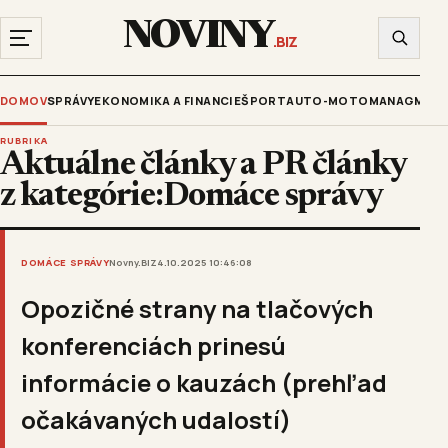
NOVINY
.BIZ
DOMOV
SPRÁVY
EKONOMIKA A FINANCIE
ŠPORT
AUTO-MOTO
MANAGMENT
RUBRIKA
Aktuálne články a PR články
z kategórie:Domáce správy
DOMÁCE SPRÁVY
Novny.BIZ
4.10.2025 10:46:08
Opozičné strany na tlačových
konferenciách prinesú
informácie o kauzách (prehľad
očakávaných udalostí)