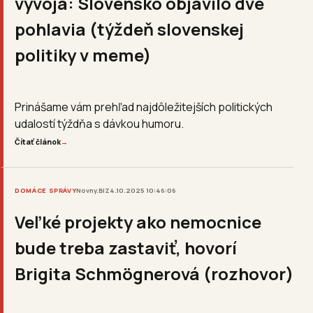
vývoja: Slovensko objavilo dve
pohlavia (týždeň slovenskej
politiky v meme)
Prinášame vám prehľad najdôležitejších politických
udalostí týždňa s dávkou humoru.
Čítať článok
→
DOMÁCE SPRÁVY
Novny.BIZ
4.10.2025 10:46:06
Veľké projekty ako nemocnice
bude treba zastaviť, hovorí
Brigita Schmögnerová (rozhovor)