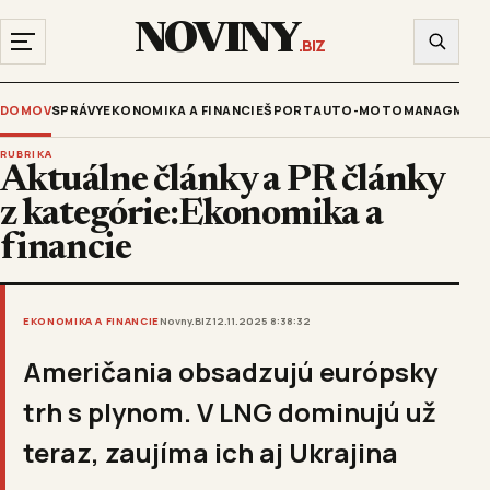
NOVINY
.BIZ
DOMOV
SPRÁVY
EKONOMIKA A FINANCIE
ŠPORT
AUTO-MOTO
MANAGMENT
RUBRIKA
Aktuálne články a PR články
z kategórie:Ekonomika a
financie
EKONOMIKA A FINANCIE
Novny.BIZ
12.11.2025 8:38:32
Američania obsadzujú európsky
trh s plynom. V LNG dominujú už
teraz, zaujíma ich aj Ukrajina