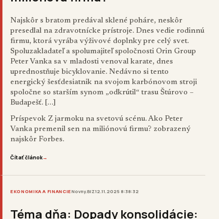
Najskôr s bratom predával sklené poháre, neskôr
presedlal na zdravotnícke prístroje. Dnes vedie rodinnú
firmu, ktorá vyrába výživové doplnky pre celý svet.
Spoluzakladateľ a spolumajiteľ spoločnosti Orin Group
Peter Vanka sa v mladosti venoval karate, dnes
uprednostňuje bicyklovanie. Nedávno si tento
energický šesťdesiatnik na svojom karbónovom stroji
spoločne so starším synom „odkrútil“ trasu Štúrovo –
Budapešť. […]
Príspevok
Z jarmoku na svetovú scénu. Ako Peter
Vanka premenil sen na miliónovú firmu?
zobrazený
najskôr
Forbes
.
Čítať článok
→
EKONOMIKA A FINANCIE
Novny.BIZ
12.11.2025 8:38:32
Téma dňa: Dopady konsolidácie: