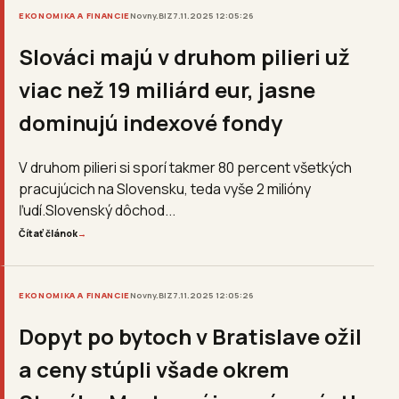
EKONOMIKA A FINANCIE
Novny.BIZ
7.11.2025 12:05:26
Slováci majú v druhom pilieri už
viac než 19 miliárd eur, jasne
dominujú indexové fondy
V druhom pilieri si sporí takmer 80 percent všetkých
pracujúcich na Slovensku, teda vyše 2 milióny
ľudí.Slovenský dôchod...
Čítať článok
→
EKONOMIKA A FINANCIE
Novny.BIZ
7.11.2025 12:05:26
Dopyt po bytoch v Bratislave ožil
a ceny stúpli všade okrem