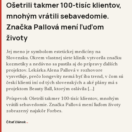
Ošetrili takmer 100-tisíc klientov,
mnohým vrátili sebavedomie.
Značka Pallová mení ľuďom
životy
Jej meno je symbolom estetickej medicíny na
Slovensku. Okrem vlastnej siete kliník vytvorila značku
kozmetiky a nedávno sa pustila aj do prípravy ďalších
projektov. Lekárka Alena Pallová v rozhovore
vysvetľuje, prečo longevity nemá byť iba trend, v čom sú
českí klienti iní od tých slovenských a aké plány má s
projektom Beauty Ball, ktorým oslávila […]
Príspevok
Ošetrili takmer 100-tisíc klientov, mnohým
vrátili sebavedomie. Značka Pallová mení ľuďom životy
zobrazený najskôr
Forbes
.
Čítať článok
→