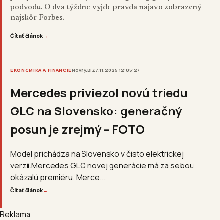
podvodu. O dva týždne vyjde pravda najavo
zobrazený
najskôr
Forbes
.
Čítať článok
→
EKONOMIKA A FINANCIE
Novny.BIZ
7.11.2025 12:05:27
Mercedes priviezol novú triedu
GLC na Slovensko: generačný
posun je zrejmý – FOTO
Model prichádza na Slovensko v čisto elektrickej
verzii.Mercedes GLC novej generácie má za sebou
okázalú premiéru. Merce...
Čítať článok
→
Reklama