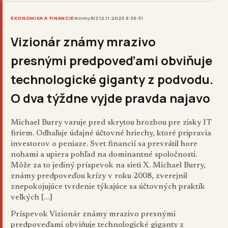
EKONOMIKA A FINANCIE
Novny.BIZ
12.11.2025 8:38:31
Vizionár známy mrazivo
presnými predpoveďami obviňuje
technologické giganty z podvodu.
O dva týždne vyjde pravda najavo
Michael Burry varuje pred skrytou hrozbou pre zisky IT
firiem. Odhaľuje údajné účtovné hriechy, ktoré pripravia
investorov o peniaze. Svet financií sa prevrátil hore
nohami a upiera pohľad na dominantné spoločnosti.
Môže za to jediný príspevok na sieti X. Michael Burry,
známy predpoveďou krízy v roku 2008, zverejnil
znepokojujúce tvrdenie týkajúce sa účtovných praktík
veľkých […]
Príspevok
Vizionár známy mrazivo presnými
predpoveďami obviňuje technologické giganty z