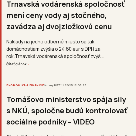
Trnavská vodárenská spoločnosť
mení ceny vody aj stočného,
zavádza aj dvojzložkovú cenu
Náklady na jedno odberné miesto sa tak
domácnostiam zvýšia o 24,60 eur s DPH za
rok.Trnavská vodárenská spoločnosť zvýš...
Čítať článok
→
EKONOMIKA A FINANCIE
Novny.BIZ
7.11.2025 12:05:25
Tomášovo ministerstvo spája sily
s NKÚ, spoločne budú kontrolovať
sociálne podniky – VIDEO