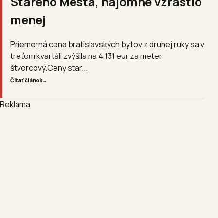
Starého Mesta, nájomné vzrástlo
menej
Priemerná cena bratislavských bytov z druhej ruky sa v
treťom kvartáli zvýšila na 4 131 eur za meter
štvorcový.Ceny star...
Čítať článok
→
Reklama