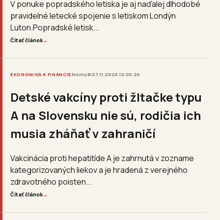
V ponuke popradského letiska je aj naďalej dlhodobé
pravidelné letecké spojenie s letiskom Londýn
Luton.Popradské letisk...
Čítať článok
→
EKONOMIKA A FINANCIE
Novny.BIZ
7.11.2025 12:05:26
Detské vakcíny proti žltačke typu
A na Slovensku nie sú, rodičia ich
musia zháňať v zahraničí
Vakcinácia proti hepatitíde A je zahrnutá v zozname
kategorizovaných liekov a je hradená z verejného
zdravotného poisten...
Čítať článok
→