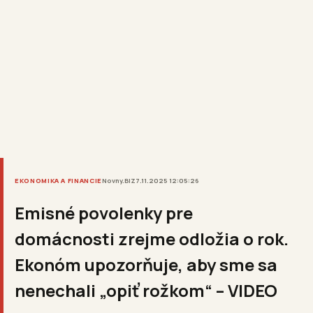
EKONOMIKA A FINANCIE
Novny.BIZ
7.11.2025 12:05:26
Emisné povolenky pre
domácnosti zrejme odložia o rok.
Ekonóm upozorňuje, aby sme sa
nenechali „opiť rožkom“ – VIDEO