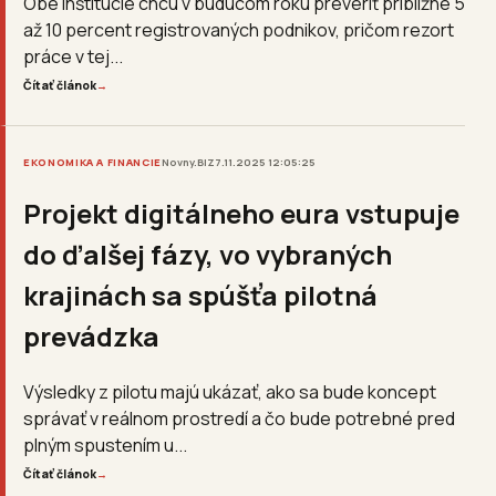
Obe inštitúcie chcú v budúcom roku preveriť približne 5
až 10 percent registrovaných podnikov, pričom rezort
práce v tej...
Čítať článok
→
EKONOMIKA A FINANCIE
Novny.BIZ
7.11.2025 12:05:25
Projekt digitálneho eura vstupuje
do ďalšej fázy, vo vybraných
krajinách sa spúšťa pilotná
prevádzka
Výsledky z pilotu majú ukázať, ako sa bude koncept
správať v reálnom prostredí a čo bude potrebné pred
plným spustením u...
Čítať článok
→