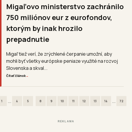
Migaľovo ministerstvo zachránilo
750 miliónov eur z eurofondov,
ktorým by inak hrozilo
prepadnutie
Migaľ tiež verí, že zrýchlené čerpanie umožní, aby
mohli byť všetky európske peniaze využité na rozvoj
Slovenska a skval...
Čítať článok
→
...
...
1
4
5
8
9
10
11
12
13
14
72
REKLAMA