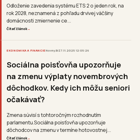
Odloženie zavedenia systému ETS 2 o jeden rok, na
rok 2028, neznamená z pohľadu drvivej väčšiny
domácnosti zmiernenie ce...
Čítať článok
→
EKONOMIKA A FINANCIE
Novny.BIZ
7.11.2025 12:05:26
Sociálna poisťovňa upozorňuje
na zmenu výplaty novembrových
dôchodkov. Kedy ich môžu seniori
očakávať?
Zmena súvisí s tohtoročným rozhodnutím
parlamentu.Sociálna poisťovňa upozorňuje
dôchodcov na zmenu v termíne hotovostnej...
Čítať článok
→