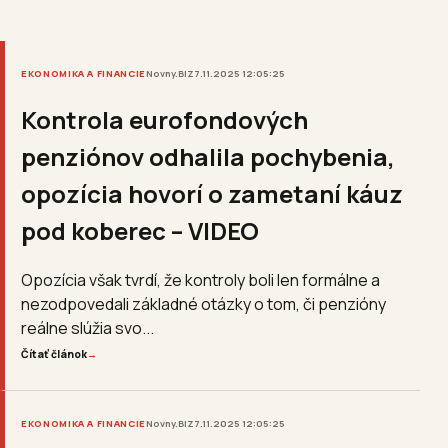
EKONOMIKA A FINANCIE
Novny.BIZ
7.11.2025 12:05:25
Kontrola eurofondových
penziónov odhalila pochybenia,
opozícia hovorí o zametaní káuz
pod koberec – VIDEO
Opozícia však tvrdí, že kontroly boli len formálne a
nezodpovedali základné otázky o tom, či penzióny
reálne slúžia svo...
Čítať článok
→
EKONOMIKA A FINANCIE
Novny.BIZ
7.11.2025 12:05:25