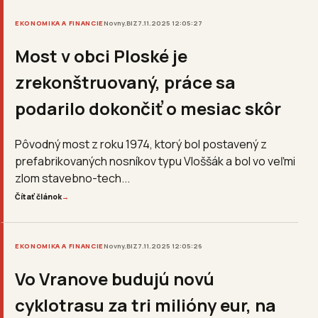
EKONOMIKA A FINANCIE
Novny.BIZ
7.11.2025 12:05:27
Most v obci Ploské je
zrekonštruovaný, práce sa
podarilo dokončiť o mesiac skôr
Pôvodný most z roku 1974, ktorý bol postavený z
prefabrikovaných nosníkov typu Vloššák a bol vo veľmi
zlom stavebno-tech...
Čítať článok
→
EKONOMIKA A FINANCIE
Novny.BIZ
7.11.2025 12:05:26
Vo Vranove budujú novú
cyklotrasu za tri milióny eur, na