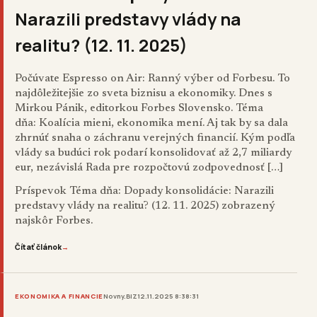
Narazili predstavy vlády na
realitu? (12. 11. 2025)
Počúvate Espresso on Air: Ranný výber od Forbesu. To
najdôležitejšie zo sveta biznisu a ekonomiky. Dnes s
Mirkou Pánik, editorkou Forbes Slovensko. Téma
dňa: Koalícia mieni, ekonomika mení. Aj tak by sa dala
zhrnúť snaha o záchranu verejných financií. Kým podľa
vlády sa budúci rok podarí konsolidovať až 2,7 miliardy
eur, nezávislá Rada pre rozpočtovú zodpovednosť […]
Príspevok
Téma dňa: Dopady konsolidácie: Narazili
predstavy vlády na realitu? (12. 11. 2025)
zobrazený
najskôr
Forbes
.
Čítať článok
→
EKONOMIKA A FINANCIE
Novny.BIZ
12.11.2025 8:38:31