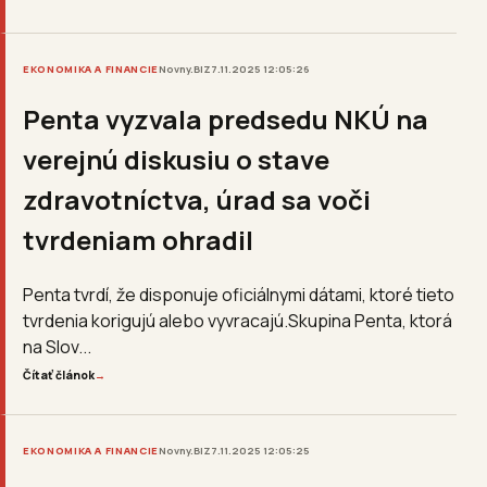
EKONOMIKA A FINANCIE
Novny.BIZ
7.11.2025 12:05:26
Penta vyzvala predsedu NKÚ na
verejnú diskusiu o stave
zdravotníctva, úrad sa voči
tvrdeniam ohradil
Penta tvrdí, že disponuje oficiálnymi dátami, ktoré tieto
tvrdenia korigujú alebo vyvracajú.Skupina Penta, ktorá
na Slov...
Čítať článok
→
EKONOMIKA A FINANCIE
Novny.BIZ
7.11.2025 12:05:25