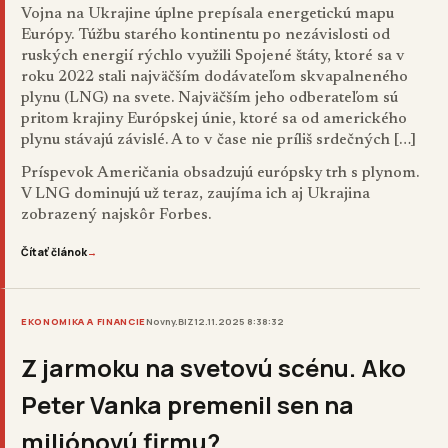
Vojna na Ukrajine úplne prepísala energetickú mapu
Európy. Túžbu starého kontinentu po nezávislosti od
ruských energií rýchlo využili Spojené štáty, ktoré sa v
roku 2022 stali najväčším dodávateľom skvapalneného
plynu (LNG) na svete. Najväčším jeho odberateľom sú
pritom krajiny Európskej únie, ktoré sa od amerického
plynu stávajú závislé. A to v čase nie príliš srdečných […]
Príspevok
Američania obsadzujú európsky trh s plynom.
V LNG dominujú už teraz, zaujíma ich aj Ukrajina
zobrazený najskôr
Forbes
.
Čítať článok
→
EKONOMIKA A FINANCIE
Novny.BIZ
12.11.2025 8:38:32
Z jarmoku na svetovú scénu. Ako
Peter Vanka premenil sen na
miliónovú firmu?