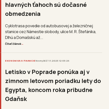
hlavných ťahoch sú dočasné
obmedzenia
Cyklotrasa povedie od autobusovej a železničnej
stanice cez Námestie slobody, ulice M. R. Štefánika,
Dlhú a Domašskú až...
Čítať článok
→
EKONOMIKA A FINANCIE
Novny.BIZ
7.11.2025 12:05:26
Letisko v Poprade ponúka aj v
zimnom letovom poriadku lety do
Egypta, koncom roka pribudne
Gdaňsk