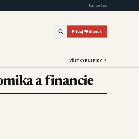
Spolupráca
Pridaj PR článok
+
VŠETKY RUBRIKY
omika a financie