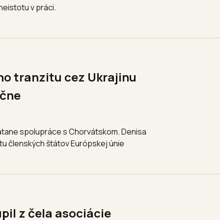
eistotu v práci.
o tranzitu cez Ukrajinu
očne
 vrátane spolupráce s Chorvátskom. Denisa
itu členských štátov Európskej únie
pil z čela asociácie