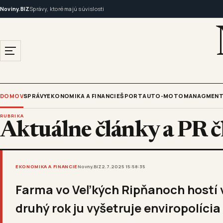
Noviny.BIZ
Správy, ktoré majú súvislosti
DOMOV
SPRÁVY
EKONOMIKA A FINANCIE
ŠPORT
AUTO-MOTO
MANAGMENT
RUBRIKA
Aktuálne články a PR č
EKONOMIKA A FINANCIE
Novny.BIZ
2.7.2025 15:58:35
Farma vo Veľkých Ripňanoch hostí 
druhý rok ju vyšetruje enviropolícia