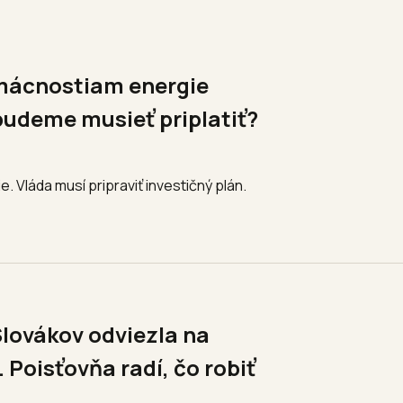
mácnostiam energie
budeme musieť priplatiť?
 Vláda musí pripraviť investičný plán.
Slovákov odviezla na
Poisťovňa radí, čo robiť