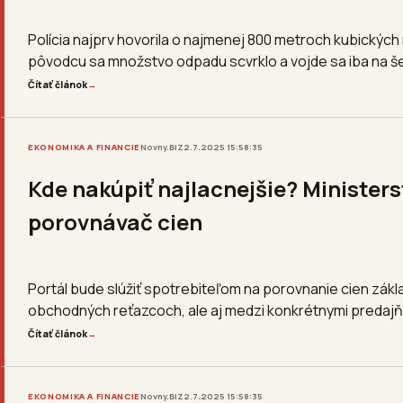
Polícia najprv hovorila o najmenej 800 metroch kubických
pôvodcu sa množstvo odpadu scvrklo a vojde sa iba na še
Čítať článok
→
EKONOMIKA A FINANCIE
Novny.BIZ
2.7.2025 15:58:35
Kde nakúpiť najlacnejšie? Ministers
porovnávač cien
Portál bude slúžiť spotrebiteľom na porovnanie cien zák
obchodných reťazcoch, ale aj medzi konkrétnymi predajň
Čítať článok
→
EKONOMIKA A FINANCIE
Novny.BIZ
2.7.2025 15:58:35