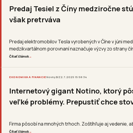
Predaj Tesiel z Číny medziročne st
však pretrváva
Predaj elektromobilov Tesla vyrobených v Číne v júni medz
medzikvartálnom porovnaní naznačuje výzvy zo strany čí
Čítať článok
→
EKONOMIKA A FINANCIE
Novny.BIZ
2.7.2025 15:58:34
Internetový gigant Notino, ktorý pô
veľké problémy. Prepustiť chce stov
Firma pôsobí na mnohých trhoch. Zoštíhľuje aj vedenie, a
Čítať článok
→