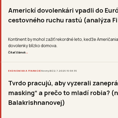
Americkí dovolenkári vpadli do Eu
cestovného ruchu rastú (analýza F
Kontinent by mohol zažiť rekordné leto, keďže Američania
dovolenky blízko domova.
Čítať článok
→
EKONOMIKA A FINANCIE
Novny.BIZ
2.7.2025 15:58:35
Tvrdo pracujú, aby vyzerali zaneprá
masking“ a prečo to mladí robia? (n
Balakrishnanovej)