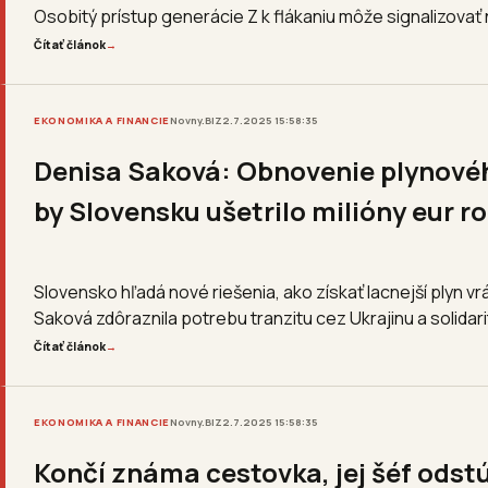
Osobitý prístup generácie Z k flákaniu môže signalizovať n
Čítať článok
→
EKONOMIKA A FINANCIE
Novny.BIZ
2.7.2025 15:58:35
Denisa Saková: Obnovenie plynovéh
by Slovensku ušetrilo milióny eur r
Slovensko hľadá nové riešenia, ako získať lacnejší plyn
Saková zdôraznila potrebu tranzitu cez Ukrajinu a solidar
Čítať článok
→
EKONOMIKA A FINANCIE
Novny.BIZ
2.7.2025 15:58:35
Končí známa cestovka, jej šéf odstú