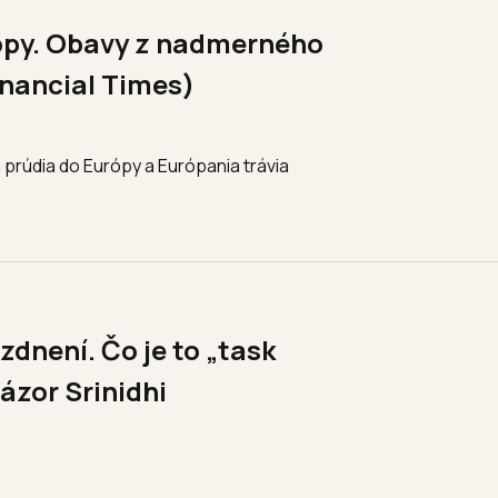
rópy. Obavy z nadmerného
inancial Times)
 prúdia do Európy a Európania trávia
zdnení. Čo je to „task
ázor Srinidhi