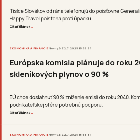
Tisíce Slovákov od rána telefonujú do poisťovne Generali
Happy Travel poistená proti úpadku.
Čítať článok
→
EKONOMIKA A FINANCIE
Novny.BIZ
2.7.2025 15:58:34
Európska komisia plánuje do roku 2
skleníkových plynov o 90 %
EÚ chce dosiahnuť 90 % zníženie emisií do roku 2040. Komis
podnikateľskej sfére potrebnú podporu.
Čítať článok
→
EKONOMIKA A FINANCIE
Novny.BIZ
2.7.2025 15:58:34