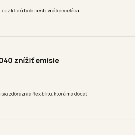
, cez ktorú bola cestovná kancelária
040 znížiť emisie
ia zdôraznila flexibilitu, ktorá má dodať