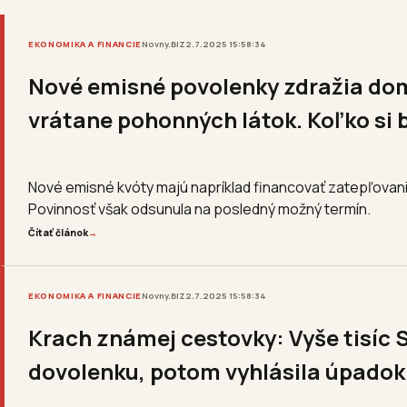
EKONOMIKA A FINANCIE
Novny.BIZ
2.7.2025 15:58:34
Nové emisné povolenky zdražia do
vrátane pohonných látok. Koľko si 
Nové emisné kvóty majú napríklad financovať zatepľovanie.
Povinnosť však odsunula na posledný možný termín.
Čítať článok
→
EKONOMIKA A FINANCIE
Novny.BIZ
2.7.2025 15:58:34
Krach známej cestovky: Vyše tisíc 
dovolenku, potom vyhlásila úpadok. 