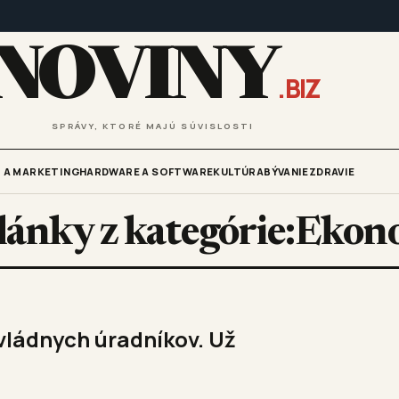
NOVINY
.BIZ
SPRÁVY, KTORÉ MAJÚ SÚVISLOSTI
 A MARKETING
HARDWARE A SOFTWARE
KULTÚRA
BÝVANIE
ZDRAVIE
lánky z kategórie:Ekon
vládnych úradníkov. Už