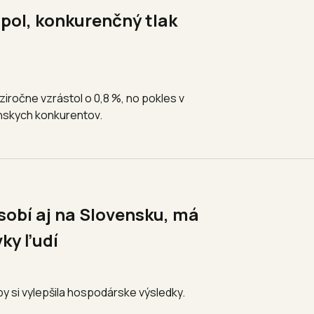
úpol, konkurenčný tlak
iročne vzrástol o 0,8 %, no pokles v
nskych konkurentov.
sobí aj na Slovensku, má
ky ľudí
by si vylepšila hospodárske výsledky.