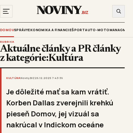
NOVINY
.BIZ
DOMOV
SPRÁVY
EKONOMIKA A FINANCIE
ŠPORT
AUTO-MOTO
MANAGMENT
RUBRIKA
Aktuálne články a PR články
z kategórie:Kultúra
KULTÚRA
Novny.BIZ
26.12.2025 7:43:36
Je dôležité mať sa kam vrátiť.
Korben Dallas zverejnili krehkú
pieseň Domov, jej vizuál sa
nakrúcal v Indickom oceáne