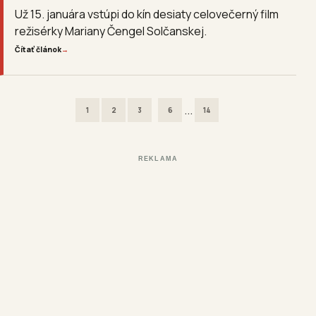
Už 15. januára vstúpi do kín desiaty celovečerný film
režisérky Mariany Čengel Solčanskej.
Čítať článok
→
...
1
2
3
6
14
REKLAMA