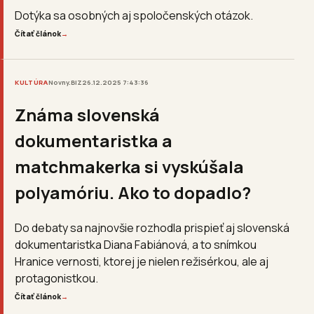
Dotýka sa osobných aj spoločenských otázok.
Čítať článok
→
KULTÚRA
Novny.BIZ
26.12.2025 7:43:36
Známa slovenská
dokumentaristka a
matchmakerka si vyskúšala
polyamóriu. Ako to dopadlo?
Do debaty sa najnovšie rozhodla prispieť aj slovenská
dokumentaristka Diana Fabiánová, a to snímkou
Hranice vernosti, ktorej je nielen režisérkou, ale aj
protagonistkou.
Čítať článok
→