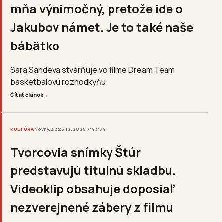
mňa výnimočný, pretože ide o
Jakubov námet. Je to také naše
bábätko
Sara Sandeva stvárňuje vo filme Dream Team
basketbalovú rozhodkyňu.
Čítať článok
→
KULTÚRA
Novny.BIZ
26.12.2025 7:43:34
Tvorcovia snímky Štúr
predstavujú titulnú skladbu.
Videoklip obsahuje doposiaľ
nezverejnené zábery z filmu