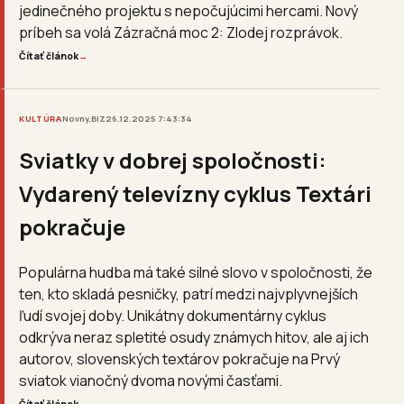
jedinečného projektu s nepočujúcimi hercami. Nový
príbeh sa volá Zázračná moc 2: Zlodej rozprávok.
Čítať článok
→
KULTÚRA
Novny.BIZ
26.12.2025 7:43:34
Sviatky v dobrej spoločnosti:
Vydarený televízny cyklus Textári
pokračuje
Populárna hudba má také silné slovo v spoločnosti, že
ten, kto skladá pesničky, patrí medzi najvplyvnejších
ľudí svojej doby. Unikátny dokumentárny cyklus
odkrýva neraz spletité osudy známych hitov, ale aj ich
autorov, slovenských textárov pokračuje na Prvý
sviatok vianočný dvoma novými časťami.