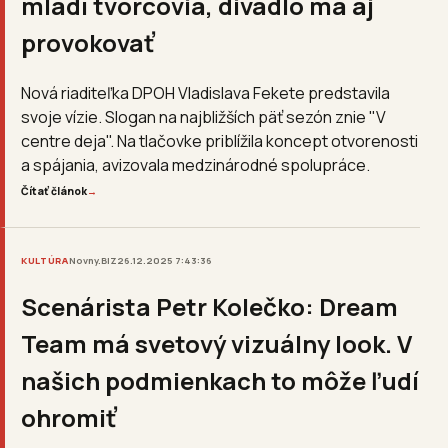
mladí tvorcovia, divadlo má aj
provokovať
Nová riaditeľka DPOH Vladislava Fekete predstavila
svoje vízie. Slogan na najbližších päť sezón znie "V
centre deja". Na tlačovke priblížila koncept otvorenosti
a spájania, avizovala medzinárodné spolupráce.
Čítať článok
→
KULTÚRA
Novny.BIZ
26.12.2025 7:43:36
Scenárista Petr Kolečko: Dream
Team má svetový vizuálny look. V
našich podmienkach to môže ľudí
ohromiť