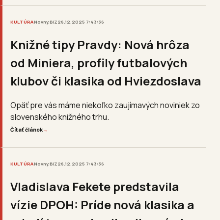
KULTÚRA
Novny.BIZ
26.12.2025 7:43:36
Knižné tipy Pravdy: Nová hrôza
od Miniera, profily futbalových
klubov či klasika od Hviezdoslava
Opäť pre vás máme niekoľko zaujímavých noviniek zo
slovenského knižného trhu.
Čítať článok
→
KULTÚRA
Novny.BIZ
26.12.2025 7:43:36
Vladislava Fekete predstavila
vízie DPOH: Príde nová klasika a