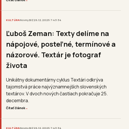
Čítať článok
→
KULTÚRA
Novny.BIZ
26.12.2025 7:43:34
Ľuboš Zeman: Texty delíme na
nápojové, posteľné, termínové a
názorové. Textár je fotograf
života
Unikátny dokumentárny cyklus Textári odkrýva
tajomstvá práce najvýznamnejších slovenských
textárov. V dvoch nových častiach pokračuje 25.
decembra.
Čítať článok
→
KULTÚRA
Novny.BIZ
26.12.2025 7:43:34