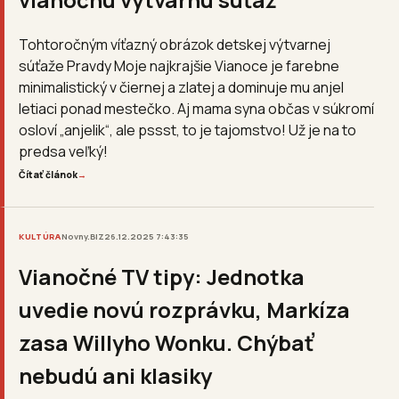
Tohtoročným víťazný obrázok detskej výtvarnej
súťaže Pravdy Moje najkrajšie Vianoce je farebne
minimalistický v čiernej a zlatej a dominuje mu anjel
letiaci ponad mestečko. Aj mama syna občas v súkromí
osloví „anjelik“, ale pssst, to je tajomstvo! Už je na to
predsa veľký!
Čítať článok
→
KULTÚRA
Novny.BIZ
26.12.2025 7:43:35
Vianočné TV tipy: Jednotka
uvedie novú rozprávku, Markíza
zasa Willyho Wonku. Chýbať
nebudú ani klasiky