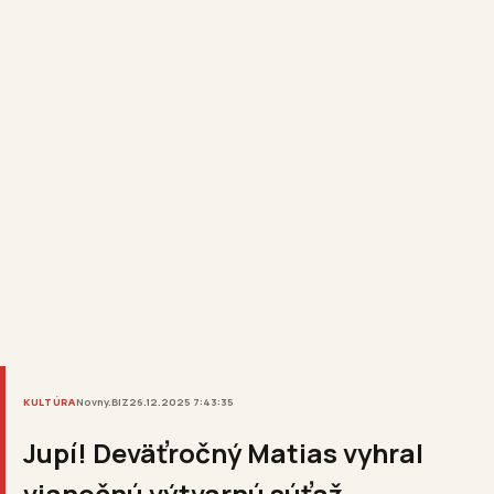
KULTÚRA
Novny.BIZ
26.12.2025 7:43:35
Jupí! Deväťročný Matias vyhral
vianočnú výtvarnú súťaž