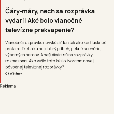
Čáry-máry, nech sa rozprávka
vydarí! Aké bolo vianočné
televízne prekvapenie?
Vianočnú rozprávku nevykúzliš len tak ako keď luskneš
prstami. Treba ku nej dobrý príbeh, pekné scenérie,
výborných hercov. A naši diváci sú na rozprávky
rozmaznaní. Ako vyšlo toto kúzlo tvorcom novej
pôvodnej televíznej rozprávky?
Čítať článok
→
Reklama