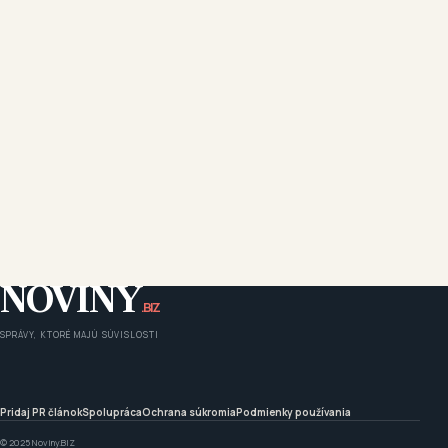
NOVINY
.BIZ
SPRÁVY, KTORÉ MAJÚ SÚVISLOSTI
Pridaj PR článok
Spolupráca
Ochrana súkromia
Podmienky používania
© 2025 Noviny.BIZ