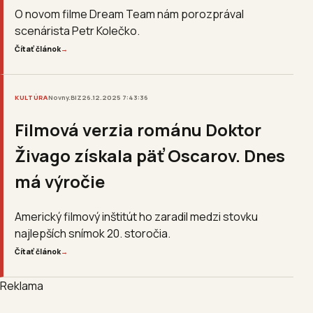
O novom filme Dream Team nám porozprával
scenárista Petr Kolečko.
Čítať článok
→
KULTÚRA
Novny.BIZ
26.12.2025 7:43:36
Filmová verzia románu Doktor
Živago získala päť Oscarov. Dnes
má výročie
Americký filmový inštitút ho zaradil medzi stovku
najlepších snímok 20. storočia.
Čítať článok
→
Reklama