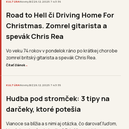
KULTÚRA
Novny.BIZ
26.12.2025 7:43:36
Road to Hell či Driving Home For
Christmas. Zomrel gitarista a
spevák Chris Rea
Vo veku 74 rokov v pondelok ráno po krátkej chorobe
zomrel britský gitarista a spevák Chris Rea.
Čítať článok
→
KULTÚRA
Novny.BIZ
26.12.2025 7:43:35
Hudba pod stromček: 3 tipy na
darčeky, ktoré potešia
Vianoce sa blížia a s nimi aj otázka, čo darovať ľuďom,