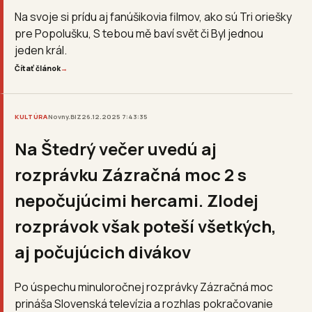
Na svoje si prídu aj fanúšikovia filmov, ako sú Tri oriešky
pre Popolušku, S tebou mě baví svět či Byl jednou
jeden král.
Čítať článok
→
KULTÚRA
Novny.BIZ
26.12.2025 7:43:35
Na Štedrý večer uvedú aj
rozprávku Zázračná moc 2 s
nepočujúcimi hercami. Zlodej
rozprávok však poteší všetkých,
aj počujúcich divákov
Po úspechu minuloročnej rozprávky Zázračná moc
prináša Slovenská televízia a rozhlas pokračovanie