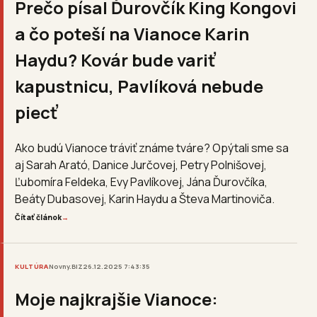
Prečo písal Ďurovčík King Kongovi
a čo poteší na Vianoce Karin
Haydu? Kovár bude variť
kapustnicu, Pavlíková nebude
piecť
Ako budú Vianoce tráviť známe tváre? Opýtali sme sa
aj Sarah Arató, Danice Jurčovej, Petry Polnišovej,
Ľubomíra Feldeka, Evy Pavlíkovej, Jána Ďurovčíka,
Beáty Dubasovej, Karin Haydu a Števa Martinoviča.
Čítať článok
→
KULTÚRA
Novny.BIZ
26.12.2025 7:43:35
Moje najkrajšie Vianoce: