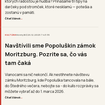
ktorých radosťou je hudba? Prinášame tri tipy na
darčeky pod stromček, ktoré nesklamú — potešia a
zostanú v pamäti.
Čítať článok
→
KULTÚRA
Novny.BIZ
26.12.2025 7:43:35
Navštívili sme Popoluškin zámok
Moritzburg. Pozrite sa, čo vás
tam čaká
Vianocami sa nič nekončí. Ak nestihnete návštevu
zámku Moritzburg, kde Popoluška tancovala na bále,
do Štedrého večera, nebojte sa - do kulís rozprávky sa
môžete vybrať až do 1. marca 2026.
Čítať článok
→