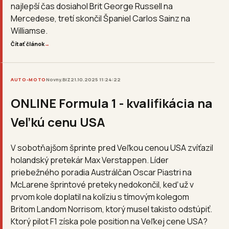
najlepší čas dosiahol Brit George Russell na
Mercedese, tretí skončil Španiel Carlos Sainz na
Williamse.
Čítať článok
→
AUTO-MOTO
Novny.BIZ
21.10.2025 11:24:22
ONLINE Formula 1 - kvalifikácia na
Veľkú cenu USA
V sobotňajšom šprinte pred Veľkou cenou USA zvíťazil
holandský pretekár Max Verstappen. Líder
priebežného poradia Austrálčan Oscar Piastri na
McLarene šprintové preteky nedokončil, keď už v
prvom kole doplatil na kolíziu s tímovým kolegom
Britom Landom Norrisom, ktorý musel takisto odstúpiť.
Ktorý pilot F1 získa pole position na Veľkej cene USA?