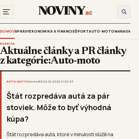
NOVINY
.BIZ
DOMOV
SPRÁVY
EKONOMIKA A FINANCIE
ŠPORT
AUTO-MOTO
MANAGMENT
RUBRIKA
Aktuálne články a PR články
z kategórie:Auto-moto
AUTO-MOTO
Novny.BIZ
22.10.2025 11:06:33
Štát rozpredáva autá za pár
stoviek. Môže to byť výhodná
kúpa?
Štát rozpredáva autá, ktoré v minulosti slúžili na