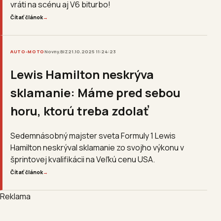
vráti na scénu aj V6 biturbo!
Čítať článok
→
AUTO-MOTO
Novny.BIZ
21.10.2025 11:24:23
Lewis Hamilton neskrýva
sklamanie: Máme pred sebou
horu, ktorú treba zdolať
Sedemnásobný majster sveta Formuly 1 Lewis
Hamilton neskrýval sklamanie zo svojho výkonu v
šprintovej kvalifikácii na Veľkú cenu USA.
Čítať článok
→
Reklama