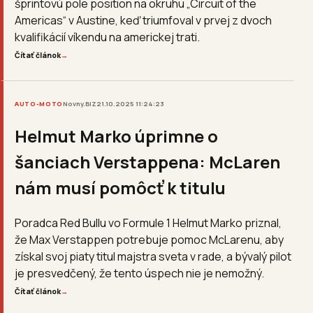
šprintovú pole position na okruhu „Circuit of the
Americas“ v Austine, keď triumfoval v prvej z dvoch
kvalifikácií víkendu na americkej trati.
Čítať článok
→
AUTO-MOTO
Novny.BIZ
21.10.2025 11:24:23
Helmut Marko úprimne o
šanciach Verstappena: McLaren
nám musí pomôcť k titulu
Poradca Red Bullu vo Formule 1 Helmut Marko priznal,
že Max Verstappen potrebuje pomoc McLarenu, aby
získal svoj piaty titul majstra sveta v rade, a bývalý pilot
je presvedčený, že tento úspech nie je nemožný.
Čítať článok
→