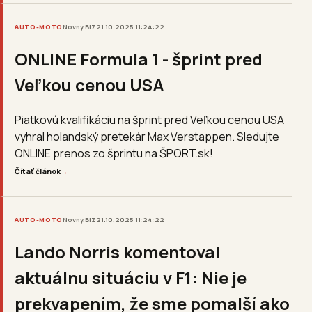
AUTO-MOTO
Novny.BIZ
21.10.2025 11:24:22
ONLINE Formula 1 - šprint pred
Veľkou cenou USA
Piatkovú kvalifikáciu na šprint pred Veľkou cenou USA
vyhral holandský pretekár Max Verstappen. Sledujte
ONLINE prenos zo šprintu na ŠPORT.sk!
Čítať článok
→
AUTO-MOTO
Novny.BIZ
21.10.2025 11:24:22
Lando Norris komentoval
aktuálnu situáciu v F1: Nie je
prekvapením, že sme pomalší ako