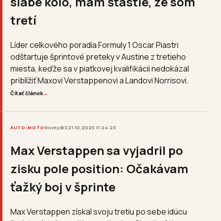
slabé kolo, mám šťastie, že som
tretí
Líder celkového poradia Formuly 1 Oscar Piastri
odštartuje šprintové preteky v Austine z tretieho
miesta, keďže sa v piatkovej kvalifikácii nedokázal
priblížiť Maxovi Verstappenovi a Landovi Norrisovi.
Čítať článok
→
AUTO-MOTO
Novny.BIZ
21.10.2025 11:24:23
Max Verstappen sa vyjadril po
zisku pole position: Očakávam
ťažký boj v šprinte
Max Verstappen získal svoju tretiu po sebe idúcu