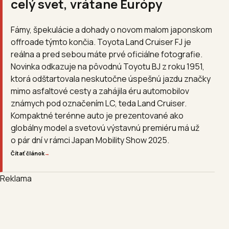
celý svet, vrátane Európy
Fámy, špekulácie a dohady o novom malom japonskom
offroade týmto končia. Toyota Land Cruiser FJ je
reálna a pred sebou máte prvé oficiálne fotografie.
Novinka odkazuje na pôvodnú Toyotu BJ z roku 1951,
ktorá odštartovala neskutočne úspešnú jazdu značky
mimo asfaltové cesty a zahájila éru automobilov
známych pod označením LC, teda Land Cruiser.
Kompaktné terénne auto je prezentované ako
globálny model a svetovú výstavnú premiéru má už
o pár dní v rámci Japan Mobility Show 2025.
Čítať článok
→
Reklama