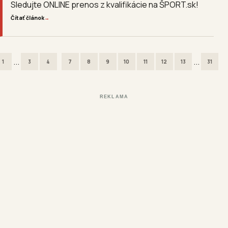
Sledujte ONLINE prenos z kvalifikácie na ŠPORT.sk!
Čítať článok
→
...
...
1
3
4
7
8
9
10
11
12
13
31
REKLAMA