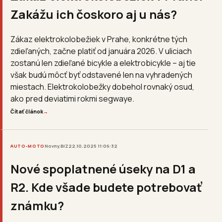
Zakážu ich čoskoro aj u nás?
Zákaz elektrokolobežiek v Prahe, konkrétne tých
zdieľaných, začne platiť od januára 2026. V uliciach
zostanú len zdieľané bicykle a elektrobicykle – aj tie
však budú môcť byť odstavené len na vyhradených
miestach. Elektrokolobežky dobehol rovnaký osud,
ako pred deviatimi rokmi segwaye.
Čítať článok
→
AUTO-MOTO
Novny.BIZ
22.10.2025 11:06:32
Nové spoplatnené úseky na D1 a
R2. Kde všade budete potrebovať
známku?