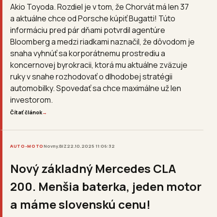
Akio Toyoda. Rozdiel je v tom, že Chorvát má len 37
a aktuálne chce od Porsche kúpiť Bugatti! Túto
informáciu pred pár dňami potvrdil agentúre
Bloomberg a medzi riadkami naznačil, že dôvodom je
snaha vyhnúť sa korporátnemu prostrediu a
koncernovej byrokracii, ktorá mu aktuálne zväzuje
ruky v snahe rozhodovať o dlhodobej stratégii
automobilky. Spovedať sa chce maximálne už len
investorom.
Čítať článok
→
AUTO-MOTO
Novny.BIZ
22.10.2025 11:06:32
Nový základný Mercedes CLA
200. Menšia baterka, jeden motor
a máme slovenskú cenu!