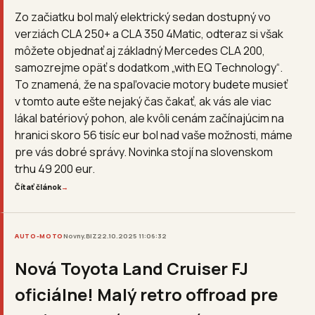
Zo začiatku bol malý elektrický sedan dostupný vo
verziách CLA 250+ a CLA 350 4Matic, odteraz si však
môžete objednať aj základný Mercedes CLA 200,
samozrejme opäť s dodatkom „with EQ Technology“.
To znamená, že na spaľovacie motory budete musieť
v tomto aute ešte nejaký čas čakať, ak vás ale viac
lákal batériový pohon, ale kvôli cenám začínajúcim na
hranici skoro 56 tisíc eur bol nad vaše možnosti, máme
pre vás dobré správy. Novinka stojí na slovenskom
trhu 49 200 eur.
Čítať článok
→
AUTO-MOTO
Novny.BIZ
22.10.2025 11:06:32
Nová Toyota Land Cruiser FJ
oficiálne! Malý retro offroad pre