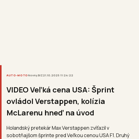
AUTO-MOTO
Novny.BIZ
21.10.2025 11:24:22
VIDEO Veľká cena USA: Šprint
ovládol Verstappen, kolízia
McLarenu hneď na úvod
Holandský pretekár Max Verstappen zvíťazil v
sobotňajšom šprinte pred Veľkou cenou USA F1. Druhý