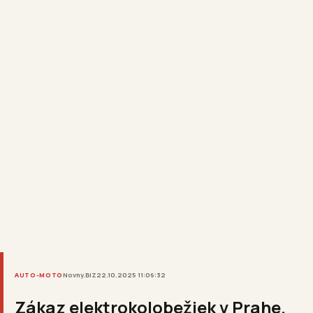
AUTO-MOTO
Novny.BIZ
22.10.2025 11:06:32
Zákaz elektrokolobežiek v Prahe.