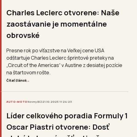
Charles Leclerc otvorene: Naše
zaostávanie je momentálne
obrovské
Presne rok po víťazstve na Veľkej cene USA
odštartuje Charles Leclerc šprintové preteky na
„Circuit of the Americas“ v Austine z desiatej pozície
na štartovom rošte.
Čítať článok
→
AUTO-MOTO
Novny.BIZ
21.10.2025 11:24:23
Líder celkového poradia Formuly 1
Oscar Piastri otvorene: Dosť