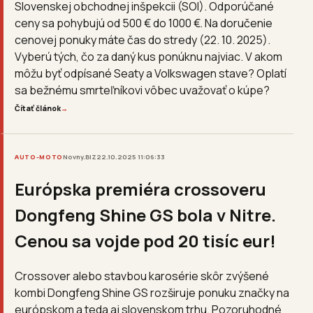
Slovenskej obchodnej inšpekcii (SOI). Odporúčané
ceny sa pohybujú od 500 € do 1000 €. Na doručenie
cenovej ponuky máte čas do stredy (22. 10. 2025).
Vyberú tých, čo za daný kus ponúknu najviac. V akom
môžu byť odpísané Seaty a Volkswagen stave? Oplatí
sa bežnému smrteľníkovi vôbec uvažovať o kúpe?
Čítať článok
→
AUTO-MOTO
Novny.BIZ
22.10.2025 11:06:33
Európska premiéra crossoveru
Dongfeng Shine GS bola v Nitre.
Cenou sa vojde pod 20 tisíc eur!
Crossover alebo stavbou karosérie skôr zvýšené
kombi Dongfeng Shine GS rozširuje ponuku značky na
európskom a teda aj slovenskom trhu. Pozoruhodné