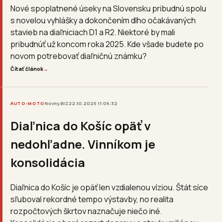
Nové spoplatnené úseky na Slovensku pribudnú spolu
s novelou vyhlášky a dokončením dlho očakávaných
stavieb na diaľniciach D1 a R2. Niektoré by mali
pribudnúť už koncom roka 2025. Kde všade budete po
novom potrebovať diaľničnú známku?
Čítať článok
→
AUTO-MOTO
Novny.BIZ
22.10.2025 11:06:32
Diaľnica do Košíc opäť v
nedohľadne. Vinníkom je
konsolidácia
Diaľnica do Košíc je opäť len vzdialenou víziou. Štát síce
sľuboval rekordné tempo výstavby, no realita
rozpočtových škrtov naznačuje niečo iné.