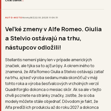
Čítať článok
→
AUTO-MOTO
Novny.BIZ
22.10.2025 11:06:31
Veľké zmeny v Alfe Romeo. Giulia
a Stelvio ostávajú na trhu,
nástupcov odložili!
Stellantis nemení plány len v prípade amerických
značiek, ale týka sa to aj Európy. A okrem iného to
znamená, že Alfa Romeo Giulia a Stelvio ostávajú zatiaľ
na trhu, aj keď výroba sedanu mala skončiť už v máji
tohto roka a výroba šesťvalcových vrcholných verzií
Quadriforglio dokonca o mesiac skôr. Ak sa ale v tejto
chvíli pozriete na stránky značky, zistíte, že si oba
modely môžete stále objednať. Dôvodom je fakt, že
Alfa predĺži ich produkciu až do roku 2027 a dokonca