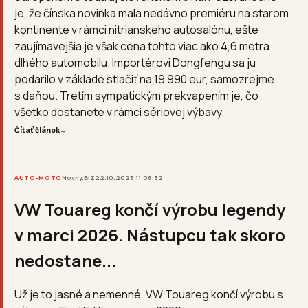
je, že čínska novinka mala nedávno premiéru na starom
kontinente v rámci nitrianskeho autosalónu, ešte
zaujímavejšia je však cena tohto viac ako 4,6 metra
dlhého automobilu. Importérovi Dongfengu sa ju
podarilo v základe stlačiť na 19 990 eur, samozrejme
s daňou. Tretím sympatickým prekvapením je, čo
všetko dostanete v rámci sériovej výbavy.
Čítať článok
→
AUTO-MOTO
Novny.BIZ
22.10.2025 11:06:32
VW Touareg končí výrobu legendy
v marci 2026. Nástupcu tak skoro
nedostane...
Už je to jasné a nemenné. VW Touareg končí výrobu s