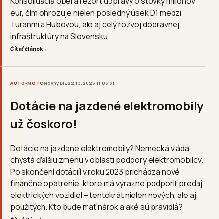
Konsolidácia oberá rezort dopravy o stovky miliónov
eur, čím ohrozuje nielen posledný úsek D1 medzi
Turanmi a Hubovou, ale aj celý rozvoj dopravnej
infraštruktúry na Slovensku.
Čítať článok
→
AUTO-MOTO
Novny.BIZ
22.10.2025 11:06:31
Dotácie na jazdené elektromobily
už čoskoro!
Dotácie na jazdené elektromobily? Nemecká vláda
chystá ďalšiu zmenu v oblasti podpory elektromobilov.
Po skončení dotáciíí v roku 2023 prichádza nové
finančné opatrenie, ktoré má výrazne podporiť predaj
elektrických vozidiel – tentokrát nielen nových, ale aj
použitých. Kto bude mať nárok a aké sú pravidlá?