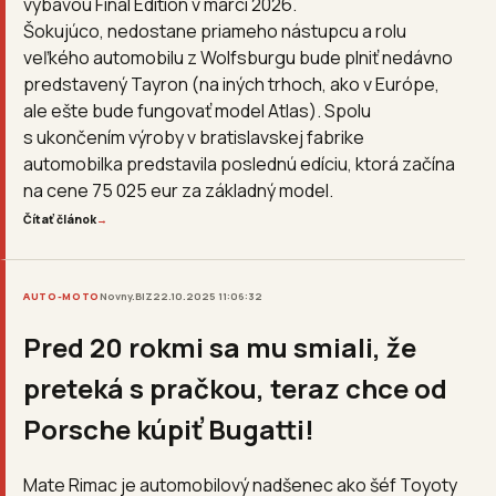
výbavou Final Edition v marci 2026.
Šokujúco, nedostane priameho nástupcu a rolu
veľkého automobilu z Wolfsburgu bude plniť nedávno
predstavený Tayron (na iných trhoch, ako v Európe,
ale ešte bude fungovať model Atlas). Spolu
s ukončením výroby v bratislavskej fabrike
automobilka predstavila poslednú edíciu, ktorá začína
na cene 75 025 eur za základný model.
Čítať článok
→
AUTO-MOTO
Novny.BIZ
22.10.2025 11:06:32
Pred 20 rokmi sa mu smiali, že
preteká s pračkou, teraz chce od
Porsche kúpiť Bugatti!
Mate Rimac je automobilový nadšenec ako šéf Toyoty