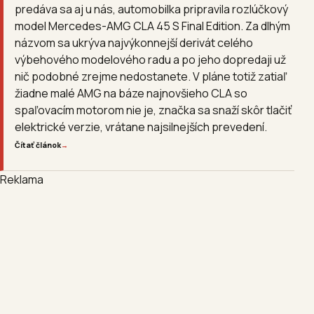
predáva sa aj u nás, automobilka pripravila rozlúčkový
model Mercedes-AMG CLA 45 S Final Edition. Za dlhým
názvom sa ukrýva najvýkonnejší derivát celého
výbehového modelového radu a po jeho dopredaji už
nič podobné zrejme nedostanete. V pláne totiž zatiaľ
žiadne malé AMG na báze najnovšieho CLA so
spaľovacím motorom nie je, značka sa snaží skôr tlačiť
elektrické verzie, vrátane najsilnejších prevedení.
Čítať článok
→
Reklama