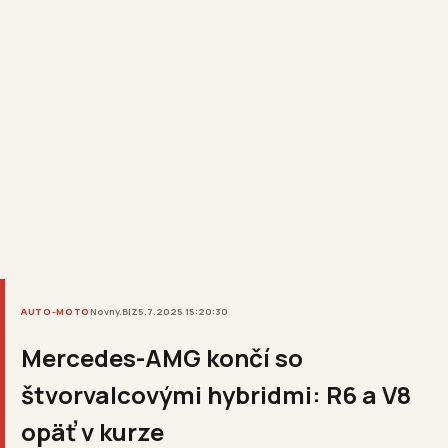
AUTO-MOTO
Novny.BIZ
5.7.2025 15:20:30
Mercedes-AMG končí so
štvorvalcovými hybridmi: R6 a V8
opäť v kurze