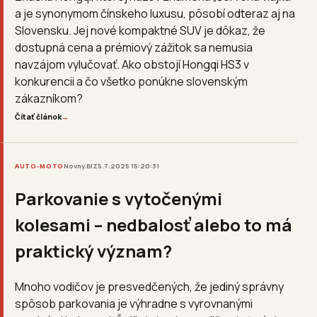
a je synonymom čínskeho luxusu, pôsobí odteraz aj na
Slovensku. Jej nové kompaktné SUV je dôkaz, že
dostupná cena a prémiový zážitok sa nemusia
navzájom vylučovať. Ako obstojí Hongqi HS3 v
konkurencii a čo všetko ponúkne slovenským
zákazníkom?
Čítať článok
→
AUTO-MOTO
Novny.BIZ
5.7.2025 15:20:31
Parkovanie s vytočenými
kolesami – nedbalosť alebo to má
praktický význam?
Mnoho vodičov je presvedčených, že jediný správny
spôsob parkovania je výhradne s vyrovnanými