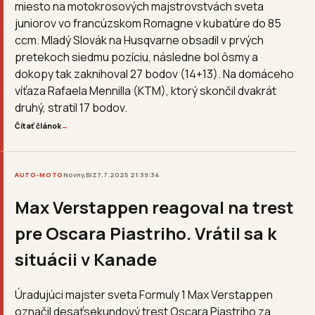
miesto na motokrosových majstrovstvách sveta
juniorov vo francúzskom Romagne v kubatúre do 85
ccm. Mladý Slovák na Husqvarne obsadil v prvých
pretekoch siedmu pozíciu, následne bol ôsmy a
dokopy tak zaknihoval 27 bodov (14+13). Na domáceho
víťaza Rafaela Mennilla (KTM), ktorý skončil dvakrát
druhý, stratil 17 bodov.
Čítať článok
→
AUTO-MOTO
Novny.BIZ
7.7.2025 21:39:34
Max Verstappen reagoval na trest
pre Oscara Piastriho. Vrátil sa k
situácii v Kanade
Úradujúci majster sveta Formuly 1 Max Verstappen
označil desaťsekundový trest Oscara Piastriho za