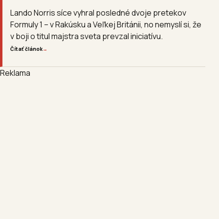
Lando Norris síce vyhral posledné dvoje pretekov
Formuly 1 – v Rakúsku a Veľkej Británii, no nemyslí si, že
v boji o titul majstra sveta prevzal iniciatívu.
Čítať článok
→
Reklama