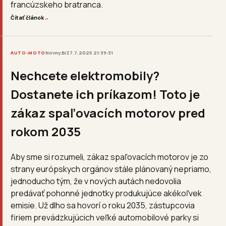
francúzskeho bratranca.
Čítať článok
→
AUTO-MOTO
Novny.BIZ
7.7.2025 21:39:31
Nechcete elektromobily?
Dostanete ich príkazom! Toto je
zákaz spaľovacích motorov pred
rokom 2035
Aby sme si rozumeli, zákaz spaľovacích motorov je zo
strany európskych orgánov stále plánovaný nepriamo,
jednoducho tým, že v nových autách nedovolia
predávať pohonné jednotky produkujúce akékoľvek
emisie. Už dlho sa hovorí o roku 2035, zástupcovia
firiem prevádzkujúcich veľké automobilové parky si