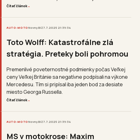
Čítať článok
→
AUTO-MOTO
Novny.BIZ
7.7.2025 21:39:34
Toto Wolff: Katastrofálne zlá
stratégia. Preteky boli pohromou
Premenlivé poveternostné podmienky počas Veľkej
ceny Veľkej Británie sa negatívne podpísali na výkone
Mercedesu. Tím si pripísal iba jeden bod za desiate
miesto Georga Russella.
Čítať článok
→
AUTO-MOTO
Novny.BIZ
7.7.2025 21:39:34
MS v motokrose: Maxim