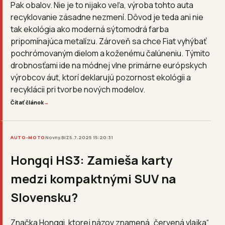
Pak obalov. Nie je to nijako veľa, výroba tohto auta
recyklovanie zásadne nezmení. Dôvod je teda ani nie
tak ekológia ako moderná sýtomodrá farba
pripomínajúca metalízu. Zároveň sa chce Fiat vyhýbať
pochrómovaným dielom a koženému čalúneniu. Týmito
drobnosťami ide na módnej vlne primárne európskych
výrobcov áut, ktorí deklarujú pozornost ekológii a
recyklácii pri tvorbe nových modelov.
Čítať článok
→
AUTO-MOTO
Novny.BIZ
5.7.2025 15:20:31
Hongqi HS3: Zamieša karty
medzi kompaktnými SUV na
Slovensku?
Značka Hongqi, ktorej názov znamená „červená vlajka“