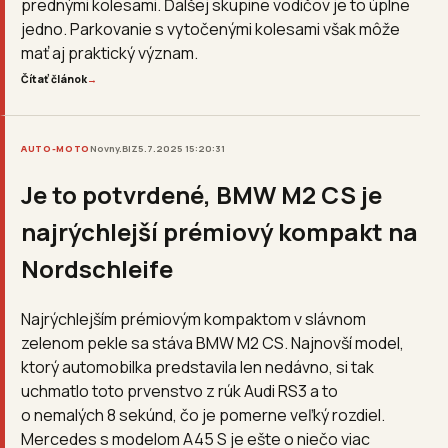
prednými kolesami. Ďalšej skupine vodičov je to úplne
jedno. Parkovanie s vytočenými kolesami však môže
mať aj praktický význam.
Čítať článok
→
AUTO-MOTO
Novny.BIZ
5.7.2025 15:20:31
Je to potvrdené, BMW M2 CS je
najrýchlejší prémiový kompakt na
Nordschleife
Najrýchlejším prémiovým kompaktom v slávnom
zelenom pekle sa stáva BMW M2 CS. Najnovší model,
ktorý automobilka predstavila len nedávno, si tak
uchmatlo toto prvenstvo z rúk Audi RS3 a to
o nemalých 8 sekúnd, čo je pomerne veľký rozdiel.
Mercedes s modelom A45 S je ešte o niečo viac