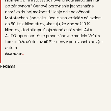
po zánovnom? Cenové porovnanie jednoznačne
nahráva druhej možnosti. Údaje od spoločnosti
Mototechna, špecializujúcej sa na vozidlá s nájazdom
do 50-tisíc kilometrov, ukazujú, že viac než 10 %
klientov, ktorí si kupujú ojazdené autá v sieti AAA
AUTO, uprednostňuje práve zánovné modely. Vďaka
tomu môžu ušetriť až 40 % z ceny v porovnaní s novým
autom.
Čítať článok
→
Reklama