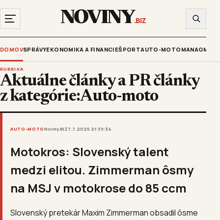
NOVINY
.BIZ
DOMOV
SPRÁVY
EKONOMIKA A FINANCIE
ŠPORT
AUTO-MOTO
MANAGMENT
RUBRIKA
Aktuálne články a PR články
z kategórie:Auto-moto
AUTO-MOTO
Novny.BIZ
7.7.2025 21:39:34
Motokros: Slovenský talent
medzi elitou. Zimmerman ôsmy
na MSJ v motokrose do 85 ccm
Slovenský pretekár Maxim Zimmerman obsadil ôsme