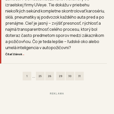
izraelskej firmy UVeye. Tie dokážu v priebehu
niekoľkých sekúnd kompletne skontrolovať karosériu,
sklá, pneumatiky aj podvozok každého auta pred a po
prenájme. Cieľ je jasný – zvýšiť presnosť, rýchlosť a
najmä transparentnosť celého procesu, ktorý bol
doteraz často predmetom sporov medzi zákazníkom
a požičovňou. Čo je teda lepšie – ľudské oko alebo
umelá inteligencia v autopožičovni?
Čítať článok
→
...
1
25
26
29
30
31
REKLAMA