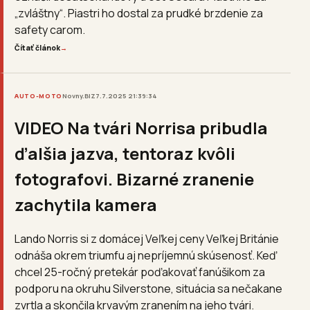
„zvláštny“. Piastri ho dostal za prudké brzdenie za
safety carom.
Čítať článok
→
AUTO-MOTO
Novny.BIZ
7.7.2025 21:39:34
VIDEO Na tvári Norrisa pribudla
ďalšia jazva, tentoraz kvôli
fotografovi. Bizarné zranenie
zachytila kamera
Lando Norris si z domácej Veľkej ceny Veľkej Británie
odnáša okrem triumfu aj nepríjemnú skúsenosť. Keď
chcel 25-ročný pretekár poďakovať fanúšikom za
podporu na okruhu Silverstone, situácia sa nečakane
zvrtla a skončila krvavým zranením na jeho tvári.