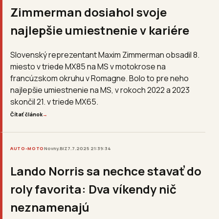
Zimmerman dosiahol svoje
najlepšie umiestnenie v kariére
Slovenský reprezentant Maxim Zimmerman obsadil 8.
miesto v triede MX85 na MS v motokrose na
francúzskom okruhu v Romagne. Bolo to pre neho
najlepšie umiestnenie na MS, v rokoch 2022 a 2023
skončil 21. v triede MX65.
Čítať článok
→
AUTO-MOTO
Novny.BIZ
7.7.2025 21:39:34
Lando Norris sa nechce stavať do
roly favorita: Dva víkendy nič
neznamenajú