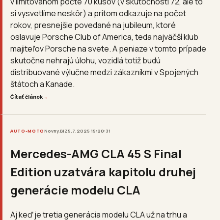
v limitovanom počte 70 kusov (v skutočnosti 72, ale to
si vysvetlíme neskôr) a pritom odkazuje na počet
rokov, presnejšie povedané na jubileum, ktoré
oslavuje Porsche Club of America, teda najväčší klub
majiteľov Porsche na svete. A peniaze v tomto prípade
skutočne nehrajú úlohu, vozidlá totiž budú
distribuované výlučne medzi zákazníkmi v Spojených
štátoch a Kanade.
Čítať článok
→
AUTO-MOTO
Novny.BIZ
5.7.2025 15:20:31
Mercedes-AMG CLA 45 S Final
Edition uzatvára kapitolu druhej
generácie modelu CLA
Aj keď je tretia generácia modelu CLA už na trhu a