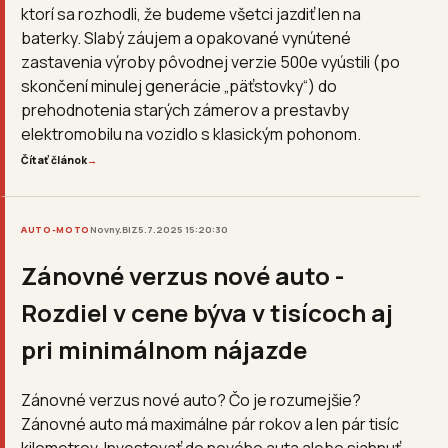
ktorí sa rozhodli, že budeme všetci jazdiť len na
baterky. Slabý záujem a opakované vynútené
zastavenia výroby pôvodnej verzie 500e vyústili (po
skončení minulej generácie „päťstovky“) do
prehodnotenia starých zámerov a prestavby
elektromobilu na vozidlo s klasickým pohonom.
Čítať článok
→
AUTO-MOTO
Novny.BIZ
5.7.2025 15:20:30
Zánovné verzus nové auto -
Rozdiel v cene býva v tisícoch aj
pri minimálnom nájazde
Zánovné verzus nové auto? Čo je rozumejšie?
Zánovné auto má maximálne pár rokov a len pár tisíc
kilometrov. Investovať do nového auta alebo siahnuť