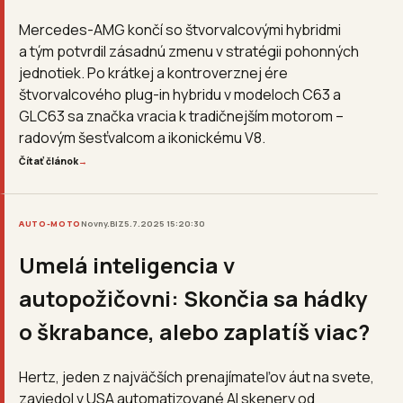
Mercedes-AMG končí so štvorvalcovými hybridmi
a tým potvrdil zásadnú zmenu v stratégii pohonných
jednotiek. Po krátkej a kontroverznej ére
štvorvalcového plug-in hybridu v modeloch C63 a
GLC63 sa značka vracia k tradičnejším motorom –
radovým šesťvalcom a ikonickému V8.
Čítať článok
→
AUTO-MOTO
Novny.BIZ
5.7.2025 15:20:30
Umelá inteligencia v
autopožičovni: Skončia sa hádky
o škrabance, alebo zaplatíš viac?
Hertz, jeden z najväčších prenajímateľov áut na svete,
zaviedol v USA automatizované AI skenery od