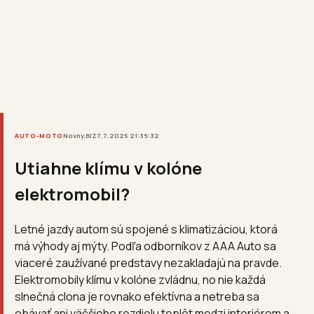
AUTO-MOTO
Novny.BIZ
7.7.2025 21:39:32
Utiahne klímu v kolóne
elektromobil?
Letné jazdy autom sú spojené s klimatizáciou, ktorá
má výhody aj mýty. Podľa odborníkov z AAA Auto sa
viaceré zaužívané predstavy nezakladajú na pravde.
Elektromobily klímu v kolóne zvládnu, no nie každá
slnečná clona je rovnako efektívna a netreba sa
obávať ani väčšieho rozdielu teplôt medzi interiérom a