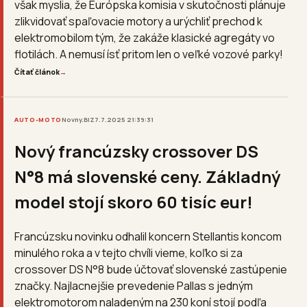
však myslia, že Európska komisia v skutočnosti plánuje
zlikvidovať spaľovacie motory a urýchliť prechod k
elektromobilom tým, že zakáže klasické agregáty vo
flotilách. A nemusí ísť pritom len o veľké vozové parky!
Čítať článok
→
AUTO-MOTO
Novny.BIZ
7.7.2025 21:39:31
Nový francúzsky crossover DS
N°8 má slovenské ceny. Základný
model stojí skoro 60 tisíc eur!
Francúzsku novinku odhalil koncern Stellantis koncom
minulého roka a v tejto chvíli vieme, koľko si za
crossover DS N°8 bude účtovať slovenské zastúpenie
značky. Najlacnejšie prevedenie Pallas s jedným
elektromotorom naladeným na 230 koní stojí podľa