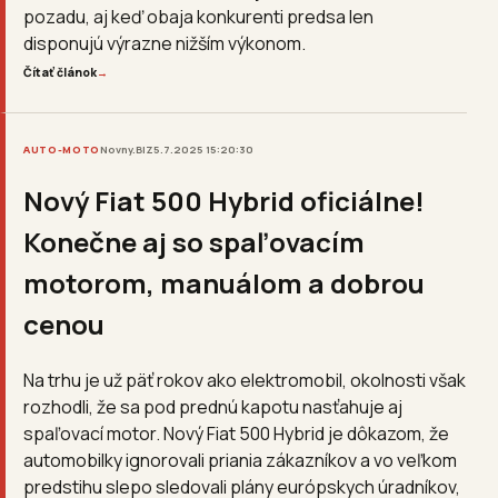
pozadu, aj keď obaja konkurenti predsa len
disponujú výrazne nižším výkonom.
Čítať článok
→
AUTO-MOTO
Novny.BIZ
5.7.2025 15:20:30
Nový Fiat 500 Hybrid oficiálne!
Konečne aj so spaľovacím
motorom, manuálom a dobrou
cenou
Na trhu je už päť rokov ako elektromobil, okolnosti však
rozhodli, že sa pod prednú kapotu nasťahuje aj
spaľovací motor. Nový Fiat 500 Hybrid je dôkazom, že
automobilky ignorovali priania zákazníkov a vo veľkom
predstihu slepo sledovali plány európskych úradníkov,