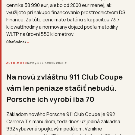
cenníka 58 990 eur, alebo od 2000 eur menej, ak
využijete pri nákupe financovanie prostredníctvom DS
Finance. Za túto cenu máte batériu s kapacitou 73,7
kilowatthodiny a normovaný dojazd podľa metodiky
WLTP na úrovni 550 kilometrov.
Čítať článok
→
AUTO-MOTO
Novny.BIZ
7.7.2025 21:39:31
Na novú zvláštnu 911 Club Coupe
vám len peniaze stačiť nebudú.
Porsche ich vyrobí iba 70
Základom nového Porsche 911 Club Coupe je 992
Carrera T s manuálom, teda dnes už jediná základná
992 vybavená spojkovým pedálom. Vznikne