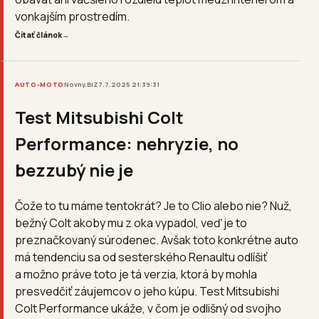
vonkajším prostredím.
Čítať článok
→
AUTO-MOTO
Novny.BIZ
7.7.2025 21:39:31
Test Mitsubishi Colt
Performance: nehryzie, no
bezzubý nie je
Čože to tu máme tentokrát? Je to Clio alebo nie? Nuž,
bežný Colt akoby mu z oka vypadol, veď je to
preznačkovaný súrodenec. Avšak toto konkrétne auto
má tendenciu sa od sesterského Renaultu odlíšiť
a možno práve toto je tá verzia, ktorá by mohla
presvedčiť záujemcov o jeho kúpu. Test Mitsubishi
Colt Performance ukáže, v čom je odlišný od svojho