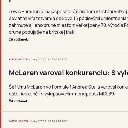
Lewis Hamilton je najúspešnejším pilotom v histórii Veľkej 
deviatimi víťazstvami a celkovo 15 pódiovými umiestnenia
zahrnuté aj jeho druhé miesto z Veľkej ceny 70. výročia Fo
druhé podujatie na britskej trati.
Čítať článok
→
AUTO-MOTO
Novny.BIZ
7.7.2025 21:39:36
McLaren varoval konkurenciu: S v
Šéf tímu McLaren vo Formule 1 Andrea Stella varoval konk
ešte neskončili s vylepšovaním monopostu MCL39.
Čítať článok
→
AUTO-MOTO
Novny.BIZ
7.7.2025 21:39:36