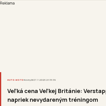
Reklama
AUTO-MOTO
Novny.BIZ
7.7.2025 21:39:36
Veľká cena Veľkej Británie: Verstap
napriek nevydareným tréningom