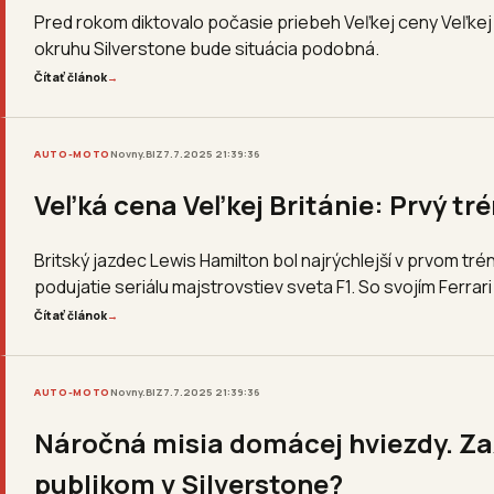
Pred rokom diktovalo počasie priebeh Veľkej ceny Veľkej 
okruhu Silverstone bude situácia podobná.
Čítať článok
→
AUTO-MOTO
Novny.BIZ
7.7.2025 21:39:36
Veľká cena Veľkej Británie: Prvý tré
Britský jazdec Lewis Hamilton bol najrýchlejší v prvom trén
podujatie seriálu majstrovstiev sveta F1. So svojím Ferrari
Čítať článok
→
AUTO-MOTO
Novny.BIZ
7.7.2025 21:39:36
Náročná misia domácej hviezdy. Za
publikom v Silverstone?