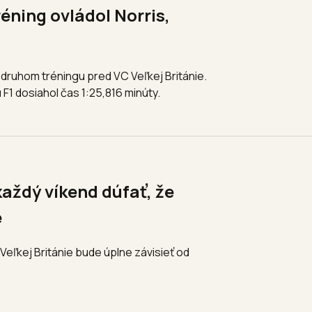
réning ovládol Norris,
v druhom tréningu pred VC Veľkej Británie.
1 dosiahol čas 1:25,816 minúty.
aždý víkend dúfať, že
e
eľkej Británie bude úplne závisieť od