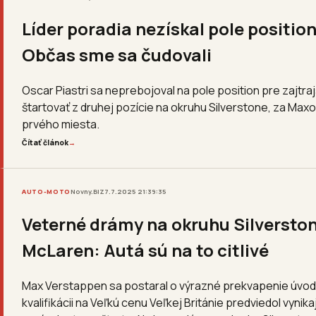
Líder poradia nezískal pole position
Občas sme sa čudovali
Oscar Piastri sa neprebojoval na pole position pre zajtraj
štartovať z druhej pozície na okruhu Silverstone, za Ma
prvého miesta.
Čítať článok
→
AUTO-MOTO
Novny.BIZ
7.7.2025 21:39:35
Veterné drámy na okruhu Silverston
McLaren: Autá sú na to citlivé
Max Verstappen sa postaral o výrazné prekvapenie úvodu
kvalifikácii na Veľkú cenu Veľkej Británie predviedol vyni