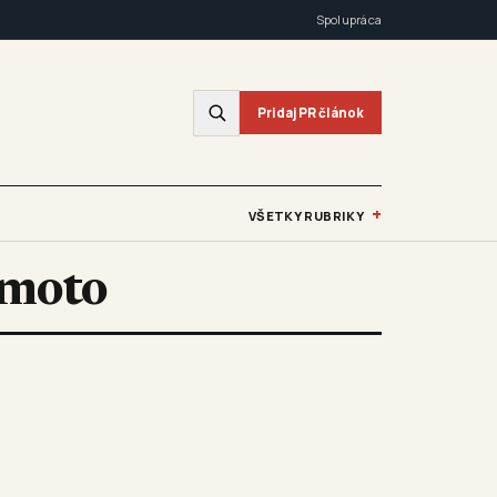
Spolupráca
Pridaj PR článok
+
VŠETKY RUBRIKY
-moto