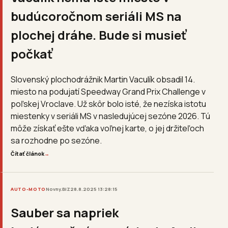
budúcoročnom seriáli MS na
plochej dráhe. Bude si musieť
počkať
Slovenský plochodrážnik Martin Vaculík obsadil 14.
miesto na podujatí Speedway Grand Prix Challenge v
poľskej Vroclave. Už skôr bolo isté, že nezíska istotu
miestenky v seriáli MS v nasledujúcej sezóne 2026. Tú
môže získať ešte vďaka voľnej karte, o jej držiteľoch
sa rozhodne po sezóne.
Čítať článok
→
AUTO-MOTO
Novny.BIZ
28.8.2025 13:28:15
Sauber sa napriek