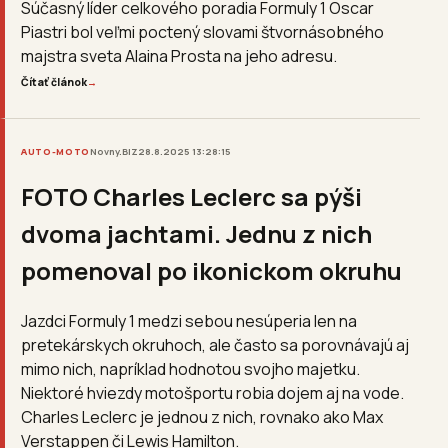
Súčasný líder celkového poradia Formuly 1 Oscar
Piastri bol veľmi poctený slovami štvornásobného
majstra sveta Alaina Prosta na jeho adresu.
Čítať článok
→
AUTO-MOTO
Novny.BIZ
28.8.2025 13:28:15
FOTO Charles Leclerc sa pýši
dvoma jachtami. Jednu z nich
pomenoval po ikonickom okruhu
Jazdci Formuly 1 medzi sebou nesúperia len na
pretekárskych okruhoch, ale často sa porovnávajú aj
mimo nich, napríklad hodnotou svojho majetku.
Niektoré hviezdy motošportu robia dojem aj na vode.
Charles Leclerc je jednou z nich, rovnako ako Max
Verstappen či Lewis Hamilton.