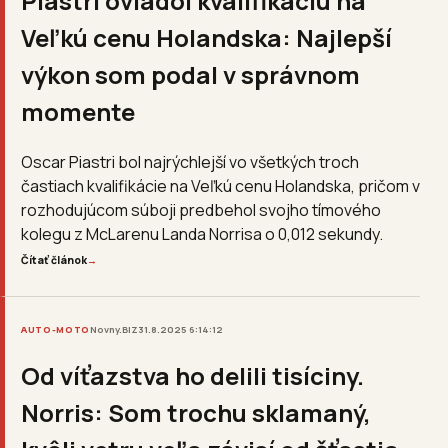
Piastri ovládol kvalifikáciu na
Veľkú cenu Holandska: Najlepší
výkon som podal v správnom
momente
Oscar Piastri bol najrýchlejší vo všetkých troch
častiach kvalifikácie na Veľkú cenu Holandska, pričom v
rozhodujúcom súboji predbehol svojho tímového
kolegu z McLarenu Landa Norrisa o 0,012 sekundy.
Čítať článok
→
AUTO-MOTO
Novny.BIZ
31.8.2025 6:14:12
Od víťazstva ho delili tisíciny.
Norris: Som trochu sklamaný,