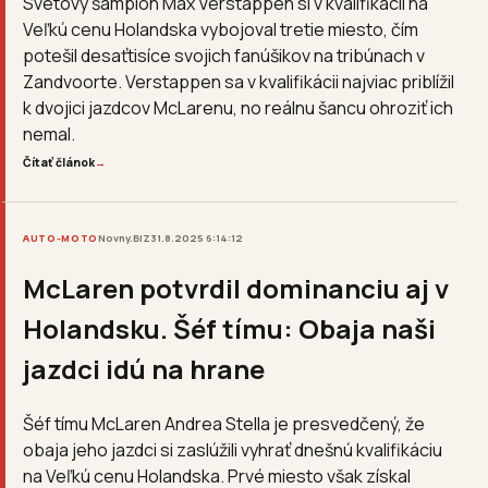
Svetový šampión Max Verstappen si v kvalifikácii na
Veľkú cenu Holandska vybojoval tretie miesto, čím
potešil desaťtisíce svojich fanúšikov na tribúnach v
Zandvoorte. Verstappen sa v kvalifikácii najviac priblížil
k dvojici jazdcov McLarenu, no reálnu šancu ohroziť ich
nemal.
Čítať článok
→
AUTO-MOTO
Novny.BIZ
31.8.2025 6:14:12
McLaren potvrdil dominanciu aj v
Holandsku. Šéf tímu: Obaja naši
jazdci idú na hrane
Šéf tímu McLaren Andrea Stella je presvedčený, že
obaja jeho jazdci si zaslúžili vyhrať dnešnú kvalifikáciu
na Veľkú cenu Holandska. Prvé miesto však získal