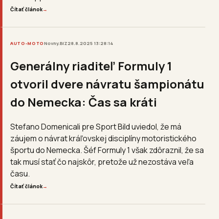
Čítať článok
→
AUTO-MOTO
Novny.BIZ
28.8.2025 13:28:14
Generálny riaditeľ Formuly 1
otvoril dvere návratu šampionátu
do Nemecka: Čas sa kráti
Stefano Domenicali pre Sport Bild uviedol, že má
záujem o návrat kráľovskej disciplíny motoristického
športu do Nemecka. Šéf Formuly 1 však zdôraznil, že sa
tak musí stať čo najskôr, pretože už nezostáva veľa
času.
Čítať článok
→