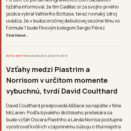
týždňa informoval, že tím Cadillac si za svojho prvého
jazdca vybral Valtteriho Bottasa, teraz rovnaký zdroj
uvádza, že v budúcoročnej debutovej sezóne tímu vo
Formule 1 bude Fínovým kolegom Sergio Pérez.
Čítať článok
→
AUTO-MOTO
Novny.BIZ
28.8.2025 13:28:13
Vzťahy medzi Piastrim a
Norrisom v určitom momente
vybuchnú, tvrdí David Coulthard
David Coulthard predpovedá blížiace sa napätie v tíme
McLaren. Podľa bývalého škótskeho pretekára sa
bude vzťah Oscara Piastriho a Landa Norrisa postupne
vyostrovať kvôli ich vzájomnému súboju o titul majstra