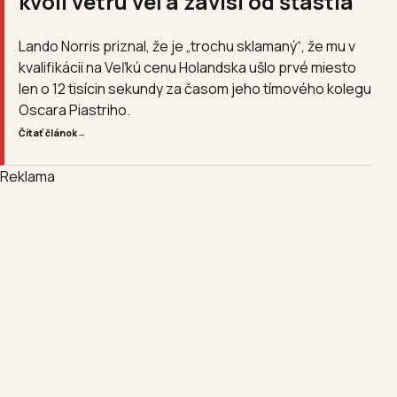
kvôli vetru veľa závisí od šťastia
Lando Norris priznal, že je „trochu sklamaný“, že mu v
kvalifikácii na Veľkú cenu Holandska ušlo prvé miesto
len o 12 tisícin sekundy za časom jeho tímového kolegu
Oscara Piastriho.
Čítať článok
→
Reklama