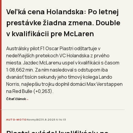
Veľká cena Holandska: Po letnej
prestávke žiadna zmena. Double
v kvalifikácii pre McLaren
Austrálsky pilot F1 Oscar Piastri odštartuje v
nedeľňajších pretekoch VC Holandska z prvého
miesta. Jazdec McLarenu uspel v kvalifikácii s časom
1:08,662 min. Za ním nasledoval s odstupom iba
dvanásť tisícin sekundy jeho tímový kolega Lando
Norris, najlepšiu trojku doplnil domáci Max Verstappen
na Red Bulle (+0,263).
Čítať článok
→
AUTO-MOTO
Novny.BIZ
31.8.2025 6:14:13