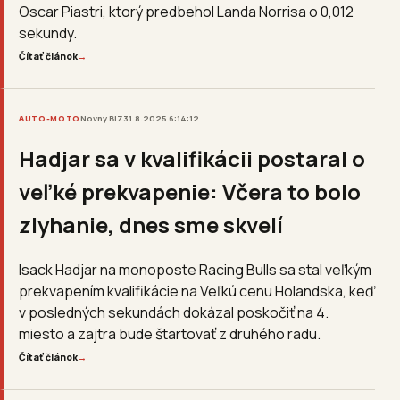
Oscar Piastri, ktorý predbehol Landa Norrisa o 0,012
sekundy.
Čítať článok
→
AUTO-MOTO
Novny.BIZ
31.8.2025 6:14:12
Hadjar sa v kvalifikácii postaral o
veľké prekvapenie: Včera to bolo
zlyhanie, dnes sme skvelí
Isack Hadjar na monoposte Racing Bulls sa stal veľkým
prekvapením kvalifikácie na Veľkú cenu Holandska, keď
v posledných sekundách dokázal poskočiť na 4.
miesto a zajtra bude štartovať z druhého radu.
Čítať článok
→