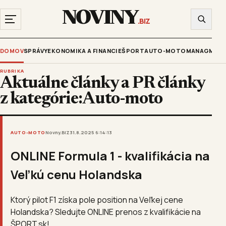
NOVINY
.BIZ
DOMOV
SPRÁVY
EKONOMIKA A FINANCIE
ŠPORT
AUTO-MOTO
MANAGMENT
RUBRIKA
Aktuálne články a PR články
z kategórie:Auto-moto
AUTO-MOTO
Novny.BIZ
31.8.2025 6:14:13
ONLINE Formula 1 - kvalifikácia na
Veľkú cenu Holandska
Ktorý pilot F1 získa pole position na Veľkej cene
Holandska? Sledujte ONLINE prenos z kvalifikácie na
ŠPORT.sk!