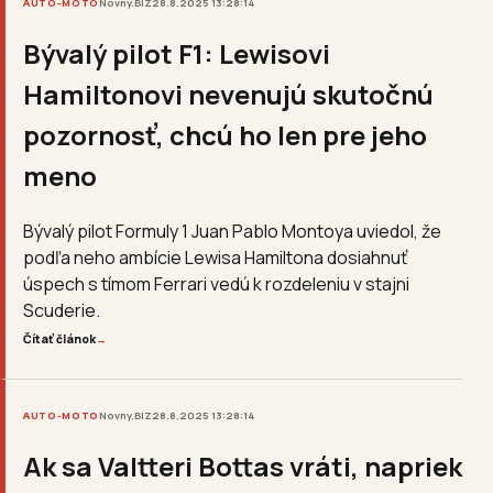
AUTO-MOTO
Novny.BIZ
28.8.2025 13:28:14
Bývalý pilot F1: Lewisovi
Hamiltonovi nevenujú skutočnú
pozornosť, chcú ho len pre jeho
meno
Bývalý pilot Formuly 1 Juan Pablo Montoya uviedol, že
podľa neho ambície Lewisa Hamiltona dosiahnuť
úspech s tímom Ferrari vedú k rozdeleniu v stajni
Scuderie.
Čítať článok
→
AUTO-MOTO
Novny.BIZ
28.8.2025 13:28:14
Ak sa Valtteri Bottas vráti, napriek