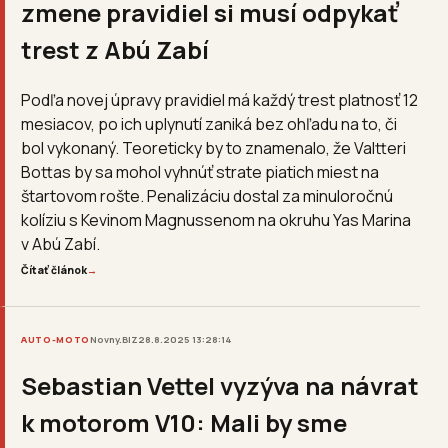
zmene pravidiel si musí odpykať
trest z Abú Zabí
Podľa novej úpravy pravidiel má každý trest platnosť 12
mesiacov, po ich uplynutí zaniká bez ohľadu na to, či
bol vykonaný. Teoreticky by to znamenalo, že Valtteri
Bottas by sa mohol vyhnúť strate piatich miest na
štartovom rošte. Penalizáciu dostal za minuloročnú
kolíziu s Kevinom Magnussenom na okruhu Yas Marina
v Abú Zabí.
Čítať článok
→
AUTO-MOTO
Novny.BIZ
28.8.2025 13:28:14
Sebastian Vettel vyzýva na návrat
k motorom V10: Mali by sme