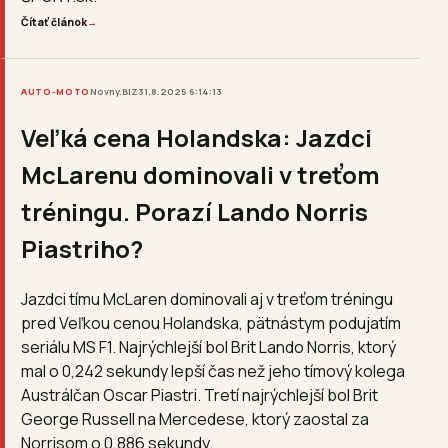
Čítať článok
→
AUTO-MOTO
Novny.BIZ
31.8.2025 6:14:13
Veľká cena Holandska: Jazdci
McLarenu dominovali v treťom
tréningu. Porazí Lando Norris
Piastriho?
Jazdci tímu McLaren dominovali aj v treťom tréningu
pred Veľkou cenou Holandska, pätnástym podujatím
seriálu MS F1. Najrýchlejší bol Brit Lando Norris, ktorý
mal o 0,242 sekundy lepší čas než jeho tímový kolega
Austrálčan Oscar Piastri. Tretí najrýchlejší bol Brit
George Russell na Mercedese, ktorý zaostal za
Norrisom o 0,886 sekundy.