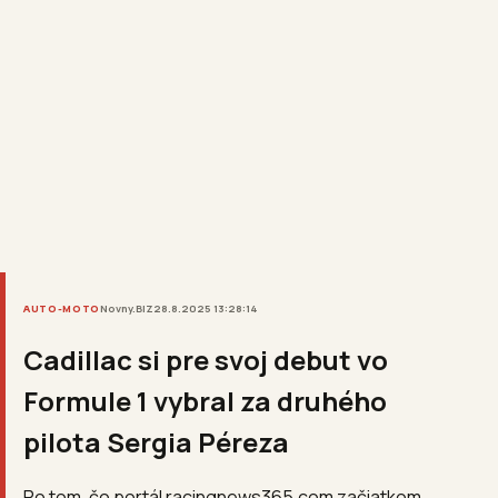
AUTO-MOTO
Novny.BIZ
28.8.2025 13:28:14
Cadillac si pre svoj debut vo
Formule 1 vybral za druhého
pilota Sergia Péreza
Po tom, čo portál racingnews365.com začiatkom