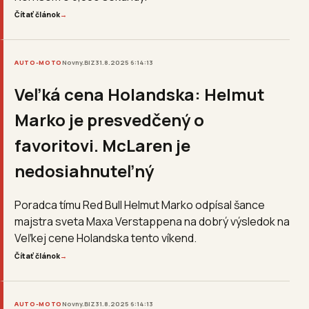
Čítať článok
→
AUTO-MOTO
Novny.BIZ
31.8.2025 6:14:13
Veľká cena Holandska: Helmut
Marko je presvedčený o
favoritovi. McLaren je
nedosiahnuteľný
Poradca tímu Red Bull Helmut Marko odpísal šance
majstra sveta Maxa Verstappena na dobrý výsledok na
Veľkej cene Holandska tento víkend.
Čítať článok
→
AUTO-MOTO
Novny.BIZ
31.8.2025 6:14:13