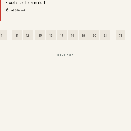
sveta vo Formule 1.
Čítať článok
→
...
...
1
11
12
15
16
17
18
19
20
21
31
REKLAMA