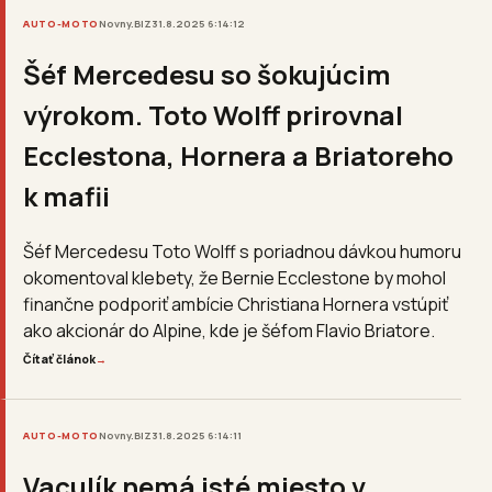
AUTO-MOTO
Novny.BIZ
31.8.2025 6:14:12
Šéf Mercedesu so šokujúcim
výrokom. Toto Wolff prirovnal
Ecclestona, Hornera a Briatoreho
k mafii
Šéf Mercedesu Toto Wolff s poriadnou dávkou humoru
okomentoval klebety, že Bernie Ecclestone by mohol
finančne podporiť ambície Christiana Hornera vstúpiť
ako akcionár do Alpine, kde je šéfom Flavio Briatore.
Čítať článok
→
AUTO-MOTO
Novny.BIZ
31.8.2025 6:14:11
Vaculík nemá isté miesto v