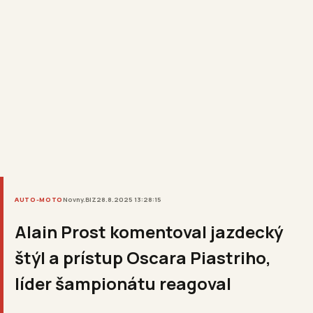
AUTO-MOTO
Novny.BIZ
28.8.2025 13:28:15
Alain Prost komentoval jazdecký
štýl a prístup Oscara Piastriho,
líder šampionátu reagoval