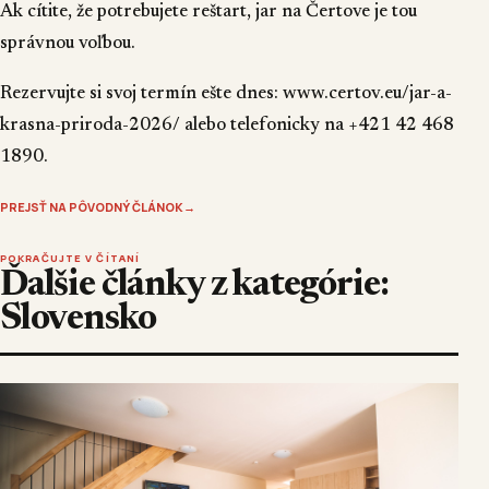
Ak cítite, že potrebujete reštart, jar na Čertove je tou
správnou voľbou.
Rezervujte si svoj termín ešte dnes:
www.certov.eu/jar-a-
krasna-priroda-2026/
alebo telefonicky na
+421 42 468
1890
.
PREJSŤ NA PÔVODNÝ ČLÁNOK
→
POKRAČUJTE V ČÍTANÍ
Ďalšie články z kategórie:
Slovensko