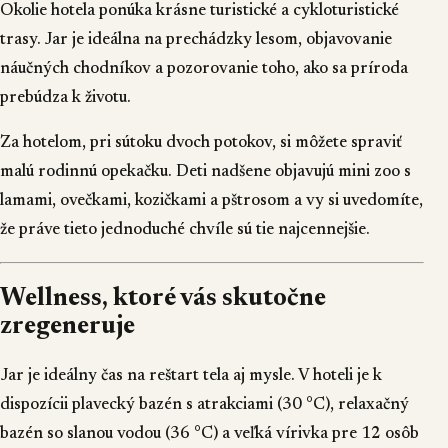
Okolie hotela ponúka krásne turistické a cykloturistické
trasy. Jar je ideálna na prechádzky lesom, objavovanie
náučných chodníkov a pozorovanie toho, ako sa príroda
prebúdza k životu.
Za hotelom, pri sútoku dvoch potokov, si môžete spraviť
malú rodinnú opekačku. Deti nadšene objavujú mini zoo s
lamami, ovečkami, kozičkami a pštrosom a vy si uvedomíte,
že práve tieto jednoduché chvíle sú tie najcennejšie.
Wellness, ktoré vás skutočne
zregeneruje
Jar je ideálny čas na reštart tela aj mysle. V hoteli je k
dispozícii plavecký bazén s atrakciami (30 °C), relaxačný
bazén so slanou vodou (36 °C) a veľká vírivka pre 12 osôb