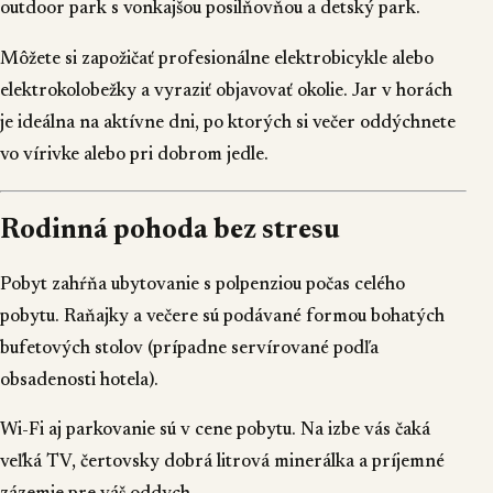
outdoor park s vonkajšou posilňovňou a detský park.
Môžete si zapožičať profesionálne elektrobicykle alebo
elektrokolobežky a vyraziť objavovať okolie. Jar v horách
je ideálna na aktívne dni, po ktorých si večer oddýchnete
vo vírivke alebo pri dobrom jedle.
Rodinná pohoda bez stresu
Pobyt zahŕňa ubytovanie s polpenziou počas celého
pobytu. Raňajky a večere sú podávané formou bohatých
bufetových stolov (prípadne servírované podľa
obsadenosti hotela).
Wi-Fi aj parkovanie sú v cene pobytu. Na izbe vás čaká
veľká TV, čertovsky dobrá litrová minerálka a príjemné