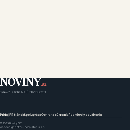
NOVINY
.BIZ
SPRÁVY, KTORÉ MAJÚ SÚVISLOSTI
Pridaj PR článok
Spolupráca
Ochrana súkromia
Podmienky používania
© 2025 Noviny.BIZ
Web design a SEO —
Consultee, s. r. o.