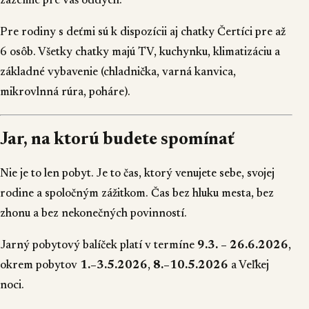
zázemie pre váš oddych.
Pre rodiny s deťmi sú k dispozícii aj chatky Čertíci pre až
6 osôb. Všetky chatky majú TV, kuchynku, klimatizáciu a
základné vybavenie (chladnička, varná kanvica,
mikrovlnná rúra, poháre).
Jar, na ktorú budete spomínať
Nie je to len pobyt. Je to čas, ktorý venujete sebe, svojej
rodine a spoločným zážitkom. Čas bez hluku mesta, bez
zhonu a bez nekonečných povinností.
Jarný pobytový balíček platí v termíne
9.3. – 26.6.2026
,
okrem pobytov
1.–3.5.2026
,
8.–10.5.2026
a Veľkej
noci.