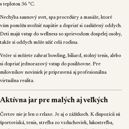
s teplotou 36 °C.
Nechýba saunový svet, spa procedúry a masáže, ktoré
vám pomôžu uvoľniť napätie a dopriať si zaslúžený oddych.
Deti majú vstup do wellness so sprievodom dospelej osoby,
takže si oddych môže užiť celá rodina.
Večer si môžete zahrať bowling, biliard, stolný tenis, alebo
si dopriať jednorazový vstup do posilňovne. Pre
milovníkov noviniek je pripravená aj profesionálna
virtuálna realita.
Aktívna jar pre malých aj veľkých
Čertov nie je len o relaxe. Je aj o zážitkoch. K dispozícii sú
športoviská, tenis, streľba zo vzduchoviek, lukostreľba,