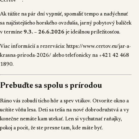
Čertov***.
Ak túžite na pár dní vypnúť, spomaliť tempo a nadýchnuť
sa najčistejšieho horského ovzdušia, jarný pobytový balíček
v termíne
9.3. – 26.6.2026
je ideálnou príležitosťou.
Viac informácií a rezervácia:
https://www.certov.eu/jar-a-
krasna-priroda-2026/
alebo telefonicky na
+421 42 468
1890
.
Prebuďte sa spolu s prírodou
Ráno vás zobudí ticho hôr a spev vtákov. Otvoríte okno a
ucítite vôňu lesa. Deti sa tešia na nové dobrodružstvá a vy
konečne nemáte kam utekať. Len si vychutnať raňajky,
pokoj a pocit, že ste presne tam, kde máte byť.