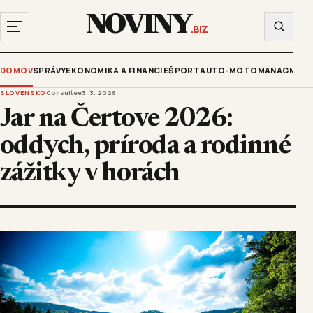
NOVINY
.BIZ
DOMOV
SPRÁVY
EKONOMIKA A FINANCIE
ŠPORT
AUTO-MOTO
MANAGMENT
SLOVENSKO
Consultee
3. 3. 2026
Jar na Čertove 2026:
oddych, príroda a rodinné
zážitky v horách