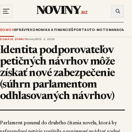
NOVINY
.BIZ
DOMOV
SPRÁVY
EKONOMIKA A FINANCIE
ŠPORT
AUTO-MOTO
MANAGMENT
DOMÁCE SPRÁVY
Novny.BIZ
5. 2. 2026
Identita podporovateľov
petičných návrhov môže
získať nové zabezpečenie
(súhrn parlamentom
odhlasovaných návrhov)
Parlament posunul do druhého čítania novelu, ktorá by
referendové petície rozšírila o povinnosť uvádzať rodné