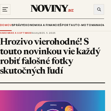
NOVINY
.BIZ
DOMOV
SPRÁVY
EKONOMIKA A FINANCIE
ŠPORT
AUTO-MOTO
MANAGMENT
HARDWARE A SOFTWARE
Novny.BIZ
5. 9. 2025
Hrozivo vierohodné! S
touto novinkou vie každý
robiť falošné fotky
skutočných ľudí