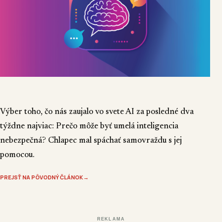
Výber toho, čo nás zaujalo vo svete AI za posledné dva
týždne najviac: Prečo môže byť umelá inteligencia
nebezpečná? Chlapec mal spáchať samovraždu s jej
pomocou.
PREJSŤ NA PÔVODNÝ ČLÁNOK
→
REKLAMA