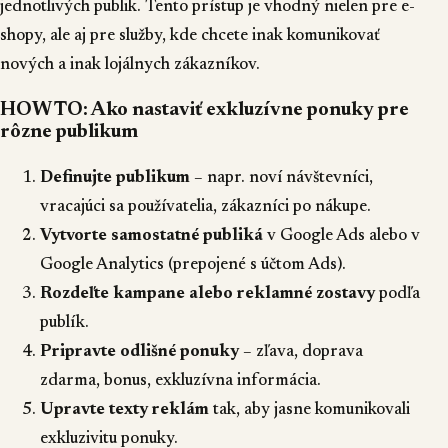
jednotlivých publik. Tento prístup je vhodný nielen pre e-
shopy, ale aj pre služby, kde chcete inak komunikovať
nových a inak lojálnych zákazníkov.
HOW TO: Ako nastaviť exkluzívne ponuky pre
rôzne publikum
Definujte publikum
– napr. noví návštevníci,
vracajúci sa používatelia, zákazníci po nákupe.
Vytvorte samostatné publiká
v Google Ads alebo v
Google Analytics (prepojené s účtom Ads).
Rozdeľte kampane alebo reklamné zostavy
podľa
publík.
Pripravte odlišné ponuky
– zľava, doprava
zdarma, bonus, exkluzívna informácia.
Upravte texty reklám
tak, aby jasne komunikovali
exkluzivitu ponuky.