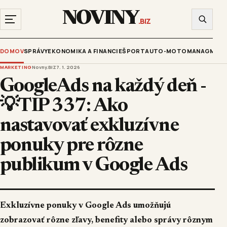
NOVINY
.BIZ
DOMOV
SPRÁVY
EKONOMIKA A FINANCIE
ŠPORT
AUTO-MOTO
MANAGMENT
MARKETING
Novny.BIZ
7. 1. 2026
GoogleAds na každý deň -
💡TIP 337: Ako
nastavovať exkluzívne
ponuky pre rôzne
publikum v Google Ads
Exkluzívne ponuky v Google Ads umožňujú
zobrazovať rôzne zľavy, benefity alebo správy rôznym