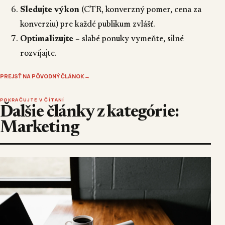
Sledujte výkon
(CTR, konverzný pomer, cena za
konverziu) pre každé publikum zvlášť.
Optimalizujte
– slabé ponuky vymeňte, silné
rozvíjajte.
PREJSŤ NA PÔVODNÝ ČLÁNOK
→
POKRAČUJTE V ČÍTANÍ
Ďalšie články z kategórie:
Marketing