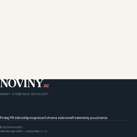
NOVINY
.BIZ
SPRÁVY, KTORÉ MAJÚ SÚVISLOSTI
Pridaj PR článok
Spolupráca
Ochrana súkromia
Podmienky používania
© 2025 Noviny.BIZ
Web design a SEO —
Consultee, s. r. o.