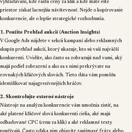
vyhľadávaní, kde rastú ceny za klik a kde máte ešte
priestor získať lacnejšiu návštevnosť. Nejde o kopírovanie
konkurencie, ale o lepšie strategické rozhodnutia.
1. Použite Prehľad aukcií (Auction Insights)
V Google Ads nájdete v sekcii kampaní alebo reklamných
skupín prehľad aukcií, ktorý ukazuje, kto sú vaši najväčší
konkurenti. Uvidíte, ako často sa zobrazujú nad vami, aký
majú podiel zobrazení a ako sa s nimi prekrývate na
rovnakých kľúčových slovách. Tieto dáta vám pomôžu
identifikovať najagresívnejších hráčov.
2️. Skontrolujte externé nástroje
Nástroje na analýzu konkurencie vám umožnia zistiť, na
aké platené kľúčové slová konkurenti cielia, aké majú
odhadované CPC (cenu za klik) a aké reklamné texty
používajú. Často vďaka nim objavíte zaujímavé frázy alebo