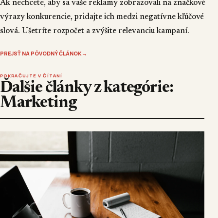
Ak nechcete, aby sa vaše reklamy zobrazovali na značkové
výrazy konkurencie, pridajte ich medzi negatívne kľúčové
slová. Ušetríte rozpočet a zvýšite relevanciu kampaní.
PREJSŤ NA PÔVODNÝ ČLÁNOK
→
POKRAČUJTE V ČÍTANÍ
Ďalšie články z kategórie:
Marketing