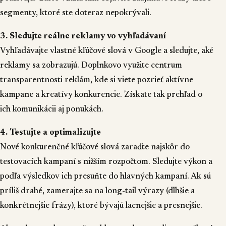
segmenty, ktoré ste doteraz nepokrývali.
3️. Sledujte reálne reklamy vo vyhľadávaní
Vyhľadávajte vlastné kľúčové slová v Google a sledujte, aké
reklamy sa zobrazujú. Doplnkovo využite centrum
transparentnosti reklám, kde si viete pozrieť aktívne
kampane a kreatívy konkurencie. Získate tak prehľad o
ich komunikácii aj ponukách.
4️. Testujte a optimalizujte
Nové konkurenčné kľúčové slová zaraďte najskôr do
testovacích kampaní s nižším rozpočtom. Sledujte výkon a
podľa výsledkov ich presuňte do hlavných kampaní. Ak sú
príliš drahé, zamerajte sa na long-tail výrazy (dlhšie a
konkrétnejšie frázy), ktoré bývajú lacnejšie a presnejšie.