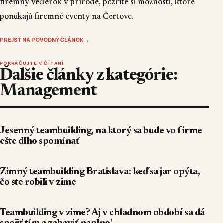
firemný večierok v prírode, pozrite si možnosti, ktoré
ponúkajú
firemné eventy na Čertove
.
PREJSŤ NA PÔVODNÝ ČLÁNOK
→
POKRAČUJTE V ČÍTANÍ
Ďalšie články z kategórie:
Management
Jesenný teambuilding, na ktorý sa bude vo firme
ešte dlho spomínať
Zimný teambuilding Bratislava: keď sa jar opýta,
čo ste robili v zime
Teambuilding v zime? Aj v chladnom období sa dá
spojiť tím a zabaviť naplno!