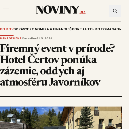
NOVINY
.BIZ
DOMOV
SPRÁVY
EKONOMIKA A FINANCIE
ŠPORT
AUTO-MOTO
MANAGMENT
MANAGEMENT
Consultee
21. 5. 2026
Firemný event v prírode?
Hotel Čertov ponúka
zázemie, oddych aj
atmosféru Javorníkov