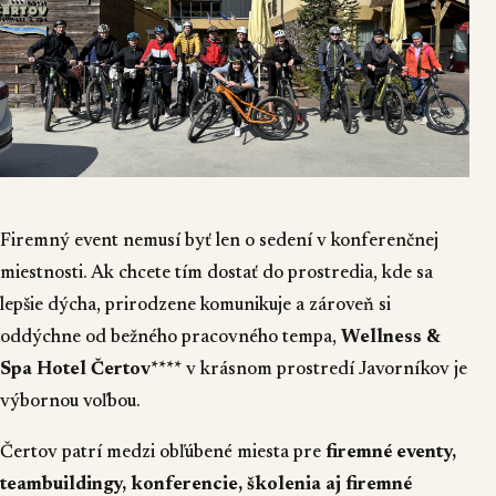
Firemný event nemusí byť len o sedení v konferenčnej
miestnosti. Ak chcete tím dostať do prostredia, kde sa
lepšie dýcha, prirodzene komunikuje a zároveň si
oddýchne od bežného pracovného tempa,
Wellness &
Spa Hotel Čertov****
v krásnom prostredí Javorníkov je
výbornou voľbou.
Čertov patrí medzi obľúbené miesta pre
firemné eventy,
teambuildingy, konferencie, školenia aj firemné