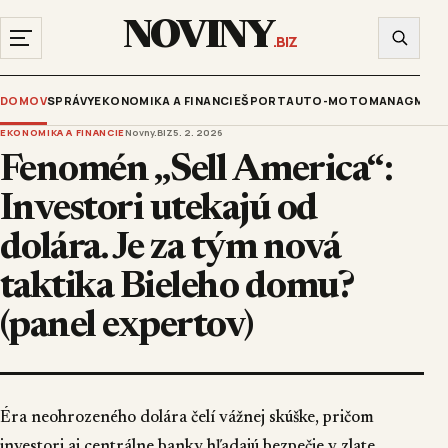
NOVINY
.BIZ
DOMOV
SPRÁVY
EKONOMIKA A FINANCIE
ŠPORT
AUTO-MOTO
MANAGMENT
EKONOMIKA A FINANCIE
Novny.BIZ
5. 2. 2026
Fenomén „Sell America“:
Investori utekajú od
dolára. Je za tým nová
taktika Bieleho domu?
(panel expertov)
Éra neohrozeného dolára čelí vážnej skúške, pričom
investori aj centrálne banky hľadajú bezpečie v zlate.