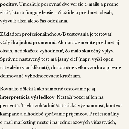
pocitov.
Umožňuje porovnať dve verzie e-mailu a presne
zistiť, ktorá funguje lepšie – či už ide o predmet, obsah,
výzvu k akcii alebo čas odoslania.
Základom profesionálneho A/B testovania je testovať
vždy
iba jednu premennú
. Ak naraz zmeníte predmet aj
obsah, nedokážete vyhodnotiť, čo malo skutočný vplyv.
Správne nastavený test má jasný cieľ (napr. vyšší open
rate alebo viac kliknutí), dostatočne veľkú vzorku a presne
definované vyhodnocovacie kritérium.
Rovnako dôležitá ako samotné testovanie je aj
interpretácia výsledkov
. Nestačí pozerať len na
percentá. Treba zohľadniť štatistickú významnosť, kontext
kampane a dlhodobé správanie príjemcov. Profesionálny
e-mail marketing nestojí na jednorazových víťazstvách,