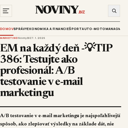
NOVINY
.BIZ
DOMOV
SPRÁVY
EKONOMIKA A FINANCIE
ŠPORT
AUTO-MOTO
MANAGMENT
MARKETING
Novny.BIZ
7. 1. 2026
EM na každý deň -💡TIP
386: Testujte ako
profesionál: A/B
testovanie v e-mail
marketingu
A/B testovanie v e-mail marketingu je najspoľahlivejší
spôsob, ako zlepšovať výsledky na základe dát, nie