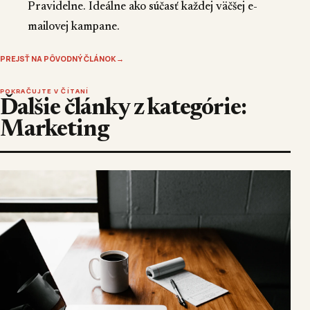
Pravidelne. Ideálne ako súčasť každej väčšej e-
mailovej kampane.
PREJSŤ NA PÔVODNÝ ČLÁNOK
→
POKRAČUJTE V ČÍTANÍ
Ďalšie články z kategórie:
Marketing