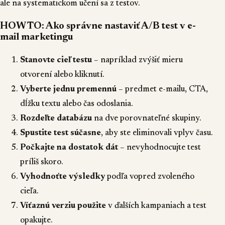
ale na systematickom učení sa z testov.
HOW TO: Ako správne nastaviť A/B test v e-
mail marketingu
Stanovte cieľ testu
– napríklad zvýšiť mieru
otvorení alebo kliknutí.
Vyberte jednu premennú
– predmet e-mailu, CTA,
dĺžku textu alebo čas odoslania.
Rozdeľte databázu
na dve porovnateľné skupiny.
Spustite test súčasne
, aby ste eliminovali vplyv času.
Počkajte na dostatok dát
– nevyhodnocujte test
príliš skoro.
Vyhodnoťte výsledky
podľa vopred zvoleného
cieľa.
Víťaznú verziu použite
v ďalších kampaniach a test
opakujte.