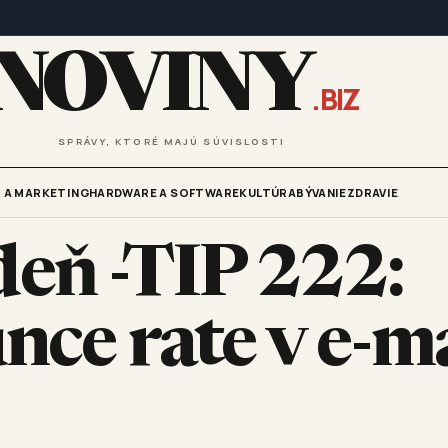
NOVINY
.BIZ
SPRÁVY, KTORÉ MAJÚ SÚVISLOSTI
 A MARKETING
HARDWARE A SOFTWARE
KULTÚRA
BÝVANIE
ZDRAVIE
eň -TIP 222:
nce rate v e-ma