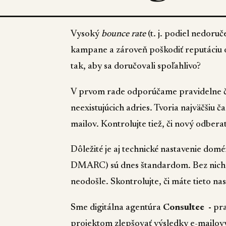
Vysoký
bounce rate
(t. j. podiel nedoru
kampane a zároveň poškodiť reputáciu o
tak, aby sa doručovali spoľahlivo?
V prvom rade odporúčame pravidelne či
neexistujúcich adries. Tvoria najväčšiu č
mailov. Kontrolujte tiež, či nový odbera
Dôležité je aj technické nastavenie d
DMARC) sú dnes štandardom. Bez nich b
neodošle. Skontrolujte, či máte tieto n
Sme digitálna agentúra
Consultee -
pra
projektom zlepšovať výsledky e-mailový