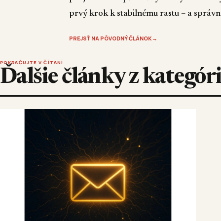
prvý krok k stabilnému rastu – a správn
PREJSŤ NA PÔVODNÝ ČLÁNOK
→
POKRAČUJTE V ČÍTANÍ
Ďalšie články z kategó