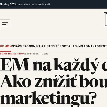
Noviny.BIZ
Správy, ktoré majú súvislosti
DOMOV
SPRÁVY
EKONOMIKA A FINANCIE
ŠPORT
AUTO-MOTO
MANAGMENT
EMAIL MARKETING
Consultee
21. 7. 2025
EM na každý d
Ako znížiť bou
marketingu?