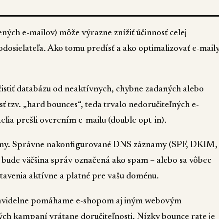
čených e-mailov) môže výrazne znížiť účinnosť celej
dosielateľa. Ako tomu predísť a ako optimalizovať e-mail
stiť databázu od neaktívnych, chybne zadaných alebo
asť tzv. „hard bounces“, teda trvalo nedoručiteľných e-
telia prešli overením e-mailu (double opt-in).
omény. Správne nakonfigurované DNS záznamy (SPF, DKIM,
ude väčšina správ označená ako spam – alebo sa vôbec
astavenia aktívne a platné pre vašu doménu.
videlne pomáhame e-shopom aj iným webovým
ch kampaní vrátane doručiteľnosti. Nízky bounce rate je