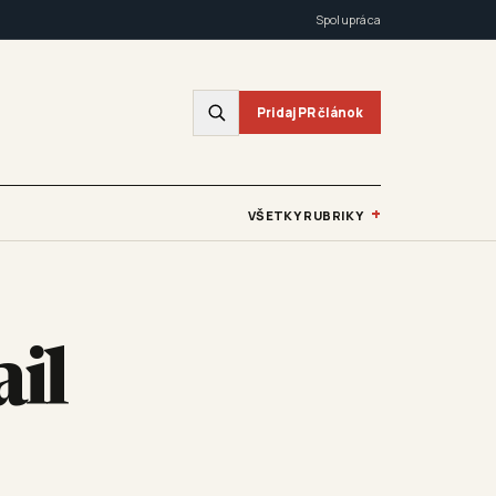
Spolupráca
Pridaj PR článok
+
VŠETKY RUBRIKY
il