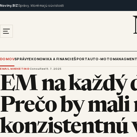
Noviny.BIZ
Správy, ktoré majú súvislosti
DOMOV
SPRÁVY
EKONOMIKA A FINANCIE
ŠPORT
AUTO-MOTO
MANAGMENT
EMAIL MARKETING
Consultee
19. 7. 2025
EM na každý d
Prečo by mali
konzistentnú 