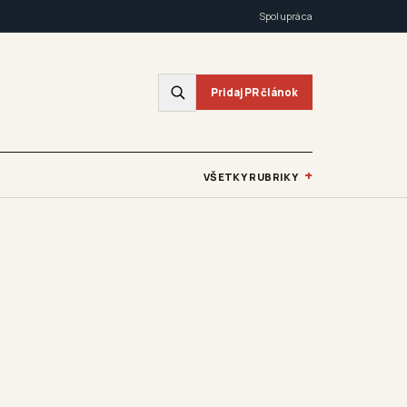
Spolupráca
Pridaj PR článok
+
VŠETKY RUBRIKY