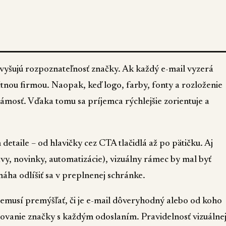
vyšujú rozpoznateľnosť značky. Ak každý e-mail vyzerá
rétnou firmou. Naopak, keď logo, farby, fonty a rozloženie
ámosť. Vďaka tomu sa príjemca rýchlejšie zorientuje a
taile – od hlavičky cez CTA tlačidlá až po pätičku. Aj
vy, novinky, automatizácie), vizuálny rámec by mal byť
áha odlíšiť sa v preplnenej schránke.
emusí premýšľať, či je e-mail dôveryhodný alebo od koho
udovanie značky s každým odoslaním. Pravidelnosť vizuálne