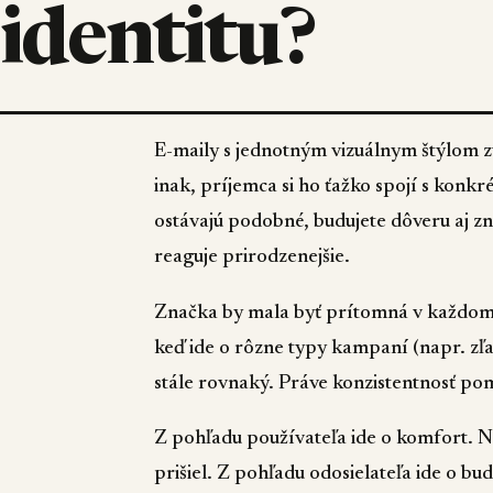
identitu?
E-maily s jednotným vizuálnym štýlom z
inak, príjemca si ho ťažko spojí s konk
ostávajú podobné, budujete dôveru aj zn
reaguje prirodzenejšie.
Značka by mala byť prítomná v každom de
keď ide o rôzne typy kampaní (napr. zľa
stále rovnaký. Práve konzistentnosť pom
Z pohľadu používateľa ide o komfort. N
prišiel. Z pohľadu odosielateľa ide o b