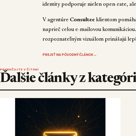
identity podporuje nielen open-rate, ale
V agentúre
Consultee
klientom pomáhame
naprieč celou e-mailovou komunikáciou. 
rozpoznateľným vizuálom prinášajú lepš
PREJSŤ NA PÔVODNÝ ČLÁNOK
→
POKRAČUJTE V ČÍTANÍ
Ďalšie články z kategó