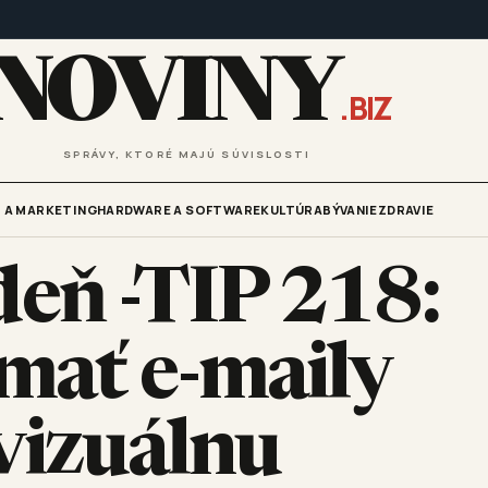
NOVINY
.BIZ
SPRÁVY, KTORÉ MAJÚ SÚVISLOSTI
 A MARKETING
HARDWARE A SOFTWARE
KULTÚRA
BÝVANIE
ZDRAVIE
eň -TIP 218:
 mať e-maily
vizuálnu