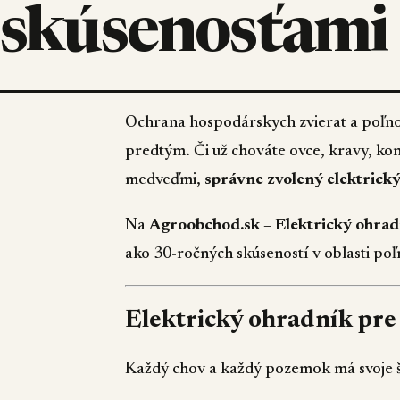
skúsenosťami
Ochrana hospodárskych zvierat a poľnoh
predtým. Či už chováte ovce, kravy, kon
medveďmi,
správne zvolený elektrick
Na
Agroobchod.sk – Elektrický ohra
ako 30-ročných skúseností v oblasti po
Elektrický ohradník pre
Každý chov a každý pozemok má svoje šp