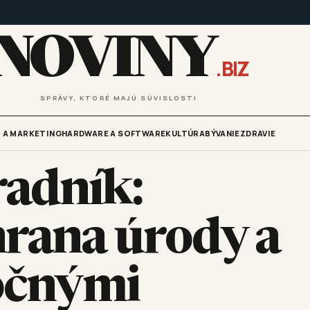
NOVINY
.BIZ
SPRÁVY, KTORÉ MAJÚ SÚVISLOSTI
 A MARKETING
HARDWARE A SOFTWARE
KULTÚRA
BÝVANIE
ZDRAVIE
radník:
hrana úrody a
ročnými