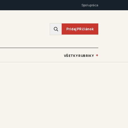
Spolupráca
Pridaj PR článok
+
VŠETKY RUBRIKY