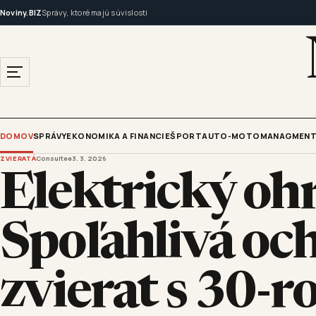
Noviny.BIZ
Správy, ktoré majú súvislosti
DOMOV
SPRÁVY
EKONOMIKA A FINANCIE
ŠPORT
AUTO-MOTO
MANAGMENT
ZVIERATÁ
Consultee
3. 3. 2026
Elektrický oh
Spoľahlivá oc
zvierat s 30-