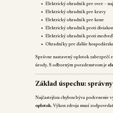
Elektrický ohradník pre ovce – na
Elektrický ohradník pre kravy
Elektrický ohradník pre kone
Elektrický ohradník proti diviako
Elektrický ohradník proti medve
Ohradníky pre ďalšie hospodárske a
Správne nastavený oplotok zabezpečí e
úrody. S odborným poradenstvom je
el
Základ úspechu: správny
Najčastejšou chybou býva podcenenie vý
oplotok
. Výkon zdroja musí zodpovedať