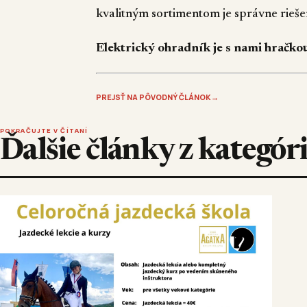
kvalitným sortimentom je správne rieše
Elektrický ohradník je s nami hračko
PREJSŤ NA PÔVODNÝ ČLÁNOK
→
POKRAČUJTE V ČÍTANÍ
Ďalšie články z kategóri