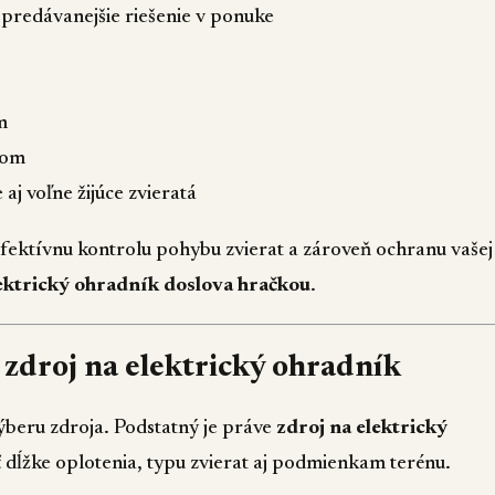
jpredávanejšie riešenie v ponuke
m
ďom
j voľne žijúce zvieratá
fektívnu kontrolu pohybu zvierat a zároveň ochranu vašej
ektrický ohradník doslova hračkou
.
 zdroj na elektrický ohradník
beru zdroja. Podstatný je práve
zdroj na elektrický
 dĺžke oplotenia, typu zvierat aj podmienkam terénu.