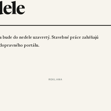
dele
a bude do nedele uzavretý. Stavebné práce zahŕňajú
u dopravného portálu.
REKLAMA