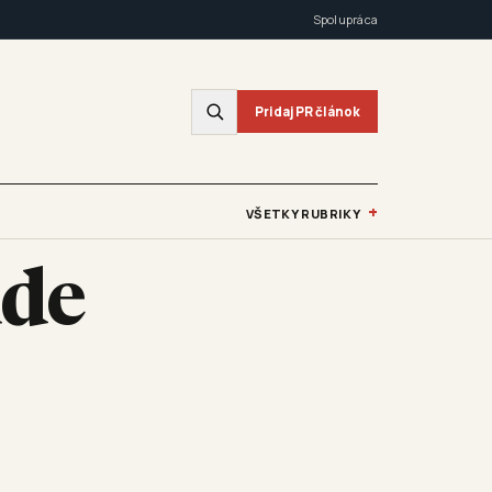
Spolupráca
Pridaj PR článok
+
VŠETKY RUBRIKY
ude