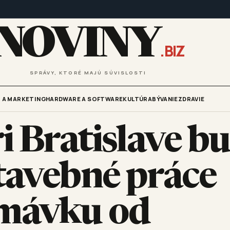
NOVINY
.BIZ
SPRÁVY, KTORÉ MAJÚ SÚVISLOSTI
 A MARKETING
HARDWARE A SOFTWARE
KULTÚRA
BÝVANIE
ZDRAVIE
i Bratislave b
tavebné práce
mávku od