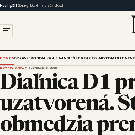
Noviny.BIZ
Správy, ktoré majú súvislosti
DOMOV
SPRÁVY
EKONOMIKA A FINANCIE
ŠPORT
AUTO-MOTO
MANAGMENT
DOMÁCE SPRÁVY
Novny.BIZ
12. 11. 2025
Diaľnica D1 pr
uzatvorená. S
obmedzia pre