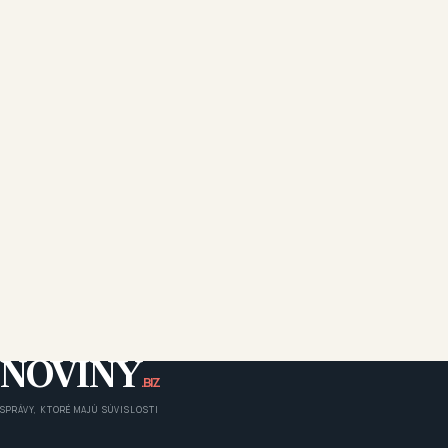
NOVINY
.BIZ
SPRÁVY, KTORÉ MAJÚ SÚVISLOSTI