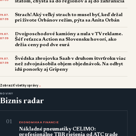
štátom, chystá sa do regiónov a aj do zahraničia
Strach! Aký veľký strach to musel byť, keď držal
19.07.
07:39
pri živote Orbánov režim, pýta sa Anita Orbán
Dvojposchodové kamióny a nula v TV reklame.
19.07.
07:39
Šéf reťazca Action na Slovensku hovorí, ako
držia ceny pod dve eurá
Švédska zbrojovka Saab v druhom štvrťroku viac
19.07.
07:39
než zdvojnásobila objem objednávok. Na odbyt
idú ponorky aj Gripeny
Zobraziť všetky správy
→
NOVINY
Biznis radar
01
EKONOMIKA A FINANCIE
Nákladné pneumatiky CELIMO:
profesionálne TBR riešenia od ATC trade