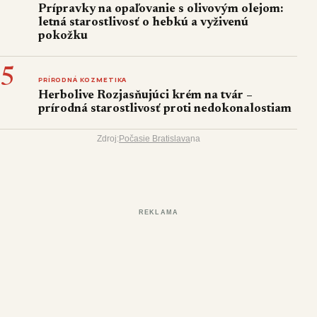
Prípravky na opaľovanie s olivovým olejom:
letná starostlivosť o hebkú a vyživenú
pokožku
5
PRÍRODNÁ KOZMETIKA
Herbolive Rozjasňujúci krém na tvár –
prírodná starostlivosť proti nedokonalostiam
Zdroj:
Počasie Bratislava
na
REKLAMA