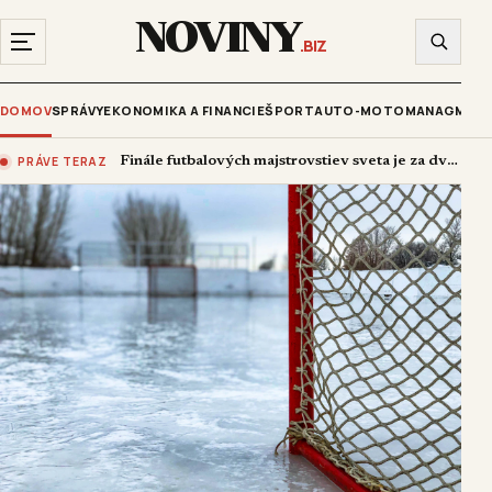
NOVINY
.BIZ
DOMOV
SPRÁVY
EKONOMIKA A FINANCIE
ŠPORT
AUTO-MOTO
MANAGMENT
PRÁVE TERAZ
Finále futbalových majstrovstiev sveta je za dverami. Okúpe Messi Yamala znova?