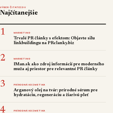
VÝBER ČITATEĽOV
Najčítanejšie
1
MARKETING
Trvalé PR články s efektom: Objavte silu
linkbuildingu na PRclanky.biz
2
MARKETING
IMan.sk ako zdroj informácií pre moderného
muža aj priestor pre relevantné PR články
3
PRÍRODNÁ KOZMETIKA
Arganový olej na tvár: prírodné sérum pre
hydratáciu, regeneráciu a žiarivú pleť
4
PRÍRODNÁ KOZMETIKA