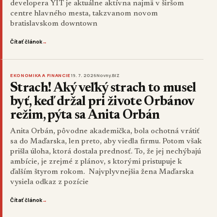
developera YIT je aktuálne aktívna najmä v širšom
centre hlavného mesta, takzvanom novom
bratislavskom downtown
Čítať článok
→
EKONOMIKA A FINANCIE
19. 7. 2026
Novny.BIZ
Strach! Aký veľký strach to musel
byť, keď držal pri živote Orbánov
režim, pýta sa Anita Orbán
Anita Orbán, pôvodne akademička, bola ochotná vrátiť
sa do Maďarska, len preto, aby viedla firmu. Potom však
prišla úloha, ktorá dostala prednosť. To, že jej nechýbajú
ambície, je zrejmé z plánov, s ktorými pristupuje k
ďalším štyrom rokom. Najvplyvnejšia žena Maďarska
vysiela odkaz z pozície
Čítať článok
→