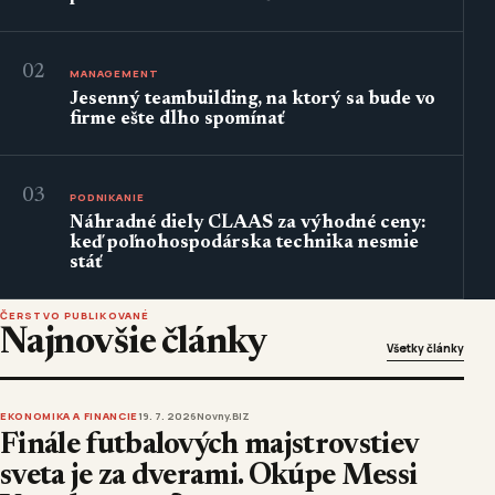
02
MANAGEMENT
Jesenný teambuilding, na ktorý sa bude vo
firme ešte dlho spomínať
03
PODNIKANIE
Náhradné diely CLAAS za výhodné ceny:
keď poľnohospodárska technika nesmie
stáť
ČERSTVO PUBLIKOVANÉ
Najnovšie články
Všetky články
EKONOMIKA A FINANCIE
19. 7. 2026
Novny.BIZ
Finále futbalových majstrovstiev
sveta je za dverami. Okúpe Messi