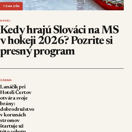
TÉMA DŇA
HOKEJ
Kedy hrajú Slováci na MS
v hokeji 2026? Pozrite si
presný program
ZÁBAVA
Lanáčik pri
Hoteli Čertov
otvára svoje
brány:
dobrodružstvo
v korunách
stromov
štartuje už
túto sobotu