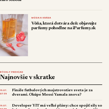
MÓDA A KRÁSA
Vôňa, ktorá dotvára deň: objavujte
parfumy pohodlne na iParfumy.sk
RÝCHLY PREHĽAD
Najnovšie v skratke
Finále futbalových majstrovstiev sveta je za
19.07.
07:39
dverami. Okúpe Messi Yamala znova?
Developer YIT má veľké plány: chce spojiť sily so
19.07.
07:39