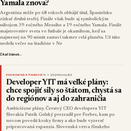
Yamala znova?
Argentína môže po 68 rokoch obhájiť titul, Španielsko
získať druhú trofej. Finále však bude aj symbolickým
súbojom 39-ročného Messiho a 19-ročného Yamala. Finále
majstrovstiev sveta vo futbale je okamihom, keď sa
najmenej na 90 minút zastaví takmer celá planéta. Už túto
nedeľu večer na štadióne v Ne
Čítať článok
→
EKONOMIKA A FINANCIE
19. 7. 2026
Novny.BIZ
Developer YIT má veľké plány:
chce spojiť sily so štátom, chystá sa
do regiónov a aj do zahraničia
Ambiciózne plány. Čerstvý CEO developera YIT
Slovakia Patrik Golský prezradil pre Forbes, kam po
novom povedú kroky firmy a ako bude vyzerať
pripravovaná expanzia. Slovenská vetva fínskeho