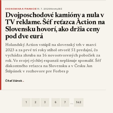
EKONOMIKA A FINANCIE
19. 7. 2026
Novny.BIZ
Dvojposchodové kamióny a nula v
TV reklame. Šéf reťazca Action na
Slovensku hovorí, ako držia ceny
pod dve eurá
Holandský Action vstúpil na slovenský trh v marci
2023 a za prvé tri roky stihol otvoriť 51 predajní, čo
vychádza zhruba na 16 novootvorených pobočiek za
rok. Vo svojej rýchlej expanzii neplánuje spomaliť. Šéf
diskontného reťazca na Slovensku a v Česku Jan
Štěpánek v rozhovore pre Forbes p
Čítať článok
→
...
1
2
3
6
7
542