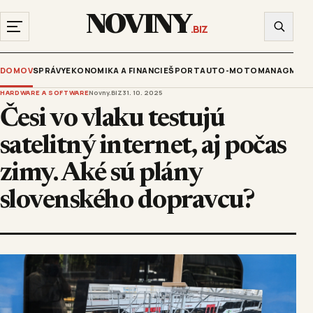
NOVINY
.BIZ
DOMOV
SPRÁVY
EKONOMIKA A FINANCIE
ŠPORT
AUTO-MOTO
MANAGMENT
HARDWARE A SOFTWARE
Novny.BIZ
31. 10. 2025
Česi vo vlaku testujú
satelitný internet, aj počas
zimy. Aké sú plány
slovenského dopravcu?