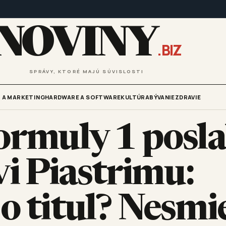
NOVINY
.BIZ
SPRÁVY, KTORÉ MAJÚ SÚVISLOSTI
 A MARKETING
HARDWARE A SOFTWARE
KULTÚRA
BÝVANIE
ZDRAVIE
ormuly 1 posla
i Piastrimu:
o titul? Nesmi