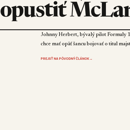
opustiť McLa
Johnny Herbert, bývalý pilot Formuly 1
chce mať opäť šancu bojovať o titul majst
PREJSŤ NA PÔVODNÝ ČLÁNOK
→