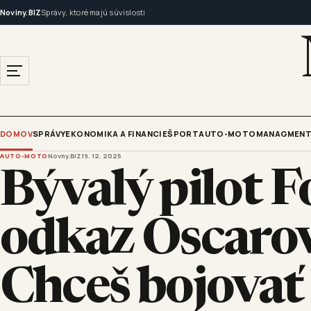
Noviny.BIZ
Správy, ktoré majú súvislosti
DOMOV
SPRÁVY
EKONOMIKA A FINANCIE
ŠPORT
AUTO-MOTO
MANAGMENT
AUTO-MOTO
Novny.BIZ
19. 12. 2025
Bývalý pilot F
odkaz Oscarov
Chceš bojovať 