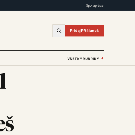
Spolupráca
Pridaj PR článok
+
VŠETKY RUBRIKY
l
eš