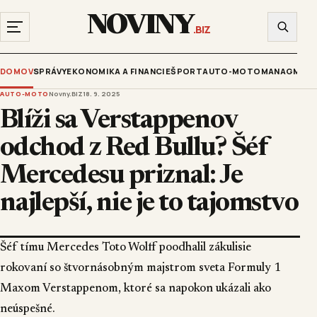
NOVINY
.BIZ
DOMOV
SPRÁVY
EKONOMIKA A FINANCIE
ŠPORT
AUTO-MOTO
MANAGMENT
AUTO-MOTO
Novny.BIZ
18. 9. 2025
Blíži sa Verstappenov
odchod z Red Bullu? Šéf
Mercedesu priznal: Je
najlepší, nie je to tajomstvo
Šéf tímu Mercedes Toto Wolff poodhalil zákulisie
rokovaní so štvornásobným majstrom sveta Formuly 1
Maxom Verstappenom, ktoré sa napokon ukázali ako
neúspešné.