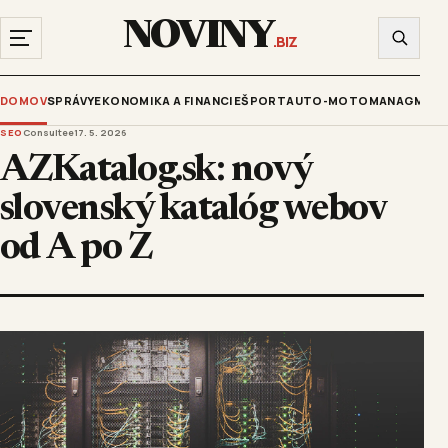
NOVINY
.BIZ
DOMOV
SPRÁVY
EKONOMIKA A FINANCIE
ŠPORT
AUTO-MOTO
MANAGMENT
SEO
Consultee
17. 5. 2026
AZKatalog.sk: nový
slovenský katalóg webov
od A po Z