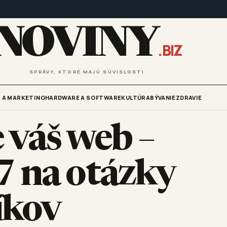
NOVINY
.BIZ
SPRÁVY, KTORÉ MAJÚ SÚVISLOSTI
 A MARKETING
HARDWARE A SOFTWARE
KULTÚRA
BÝVANIE
ZDRAVIE
 váš web –
7 na otázky
íkov