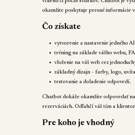
víkend či počas sviatkov. Chatbot je vy
okamžite poskytuje presné informácie 
Čo získate
vytvorenie a nastavenie jedného AI
tréning na základe vášho webu, F
vloženie na váš web cez jednoduch
základný dizajn – farby, logo, uvít
testovanie a doladenie odpovedí.
Chatbot dokáže okamžite odpovedať na 
rezerváciách. Odľahčí váš tím a kliento
Pre koho je vhodný