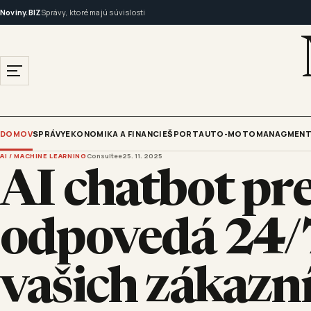
Noviny.BIZ
Správy, ktoré majú súvislosti
DOMOV
SPRÁVY
EKONOMIKA A FINANCIE
ŠPORT
AUTO-MOTO
MANAGMENT
AI / MACHINE LEARNING
Consultee
25. 11. 2025
AI chatbot pre
odpovedá 24/
vašich zákazn