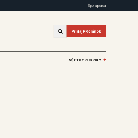
Spolupráca
Pridaj PR článok
+
VŠETKY RUBRIKY