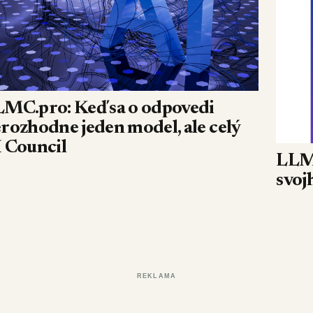
MC.pro: Keď sa o odpovedi
rozhodne jeden model, ale celý
 Council
LLMO
svoj
REKLAMA