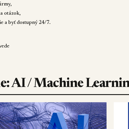
firmy,
sa otázok,
ie a byť dostupný 24/7.
vede
ie: AI / Machine Learni