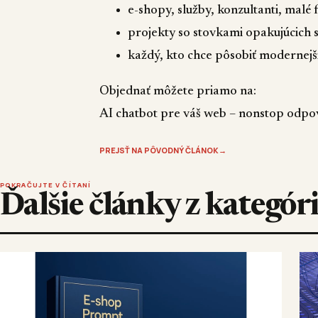
e-shopy, služby, konzultanti, malé 
projekty so stovkami opakujúcich 
každý, kto chce pôsobiť modernejš
Objednať môžete priamo na:
AI chatbot pre váš web – nonstop odpo
PREJSŤ NA PÔVODNÝ ČLÁNOK
→
POKRAČUJTE V ČÍTANÍ
Ďalšie články z kategór