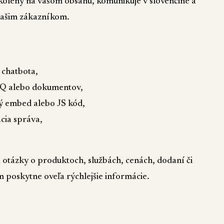
školený na vašom obsahu, komunikuje v slovenčine a
vašim zákazníkom.
 chatbota,
AQ alebo dokumentov,
ý embed alebo JS kód,
acia správa,
otázky o produktoch, službách, cenách, dodaní či
m poskytne oveľa rýchlejšie informácie.