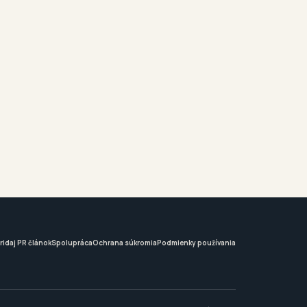
ridaj PR článok
Spolupráca
Ochrana súkromia
Podmienky používania