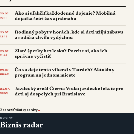
Ako si uľahčiť každodenné dojenie? Mobilná
30.07.
10:11
dojačka šetrí čas aj námahu
Rodinný pobyt v horách, kde si deti užijú zábavu
29.07.
12:12
a rodičia chvíľu vydýchnu
Zlaté šperky bez lesku? Pozrite si, ako ich
29.07.
11:46
správne vyčistiť
Čo sa deje tento víkend v Tatrách? Aktuálny
29.07.
08:42
program na jednom mieste
Jazdecký areál Čierna Voda: jazdecké lekcie pre
24.07.
10:59
deti aj dospelých pri Bratislave
Zobraziť všetky správy
→
NOVINY
Biznis radar