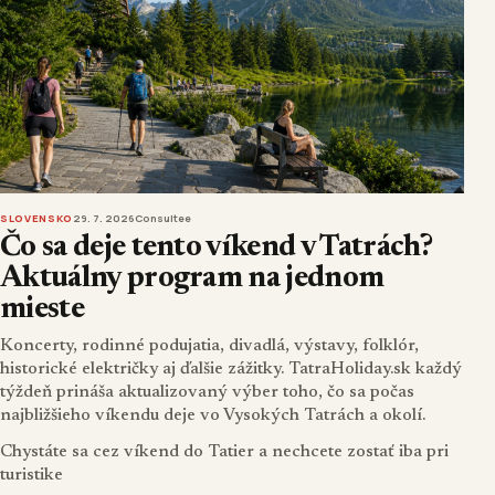
SLOVENSKO
29. 7. 2026
Consultee
Čo sa deje tento víkend v Tatrách?
Aktuálny program na jednom
mieste
Koncerty, rodinné podujatia, divadlá, výstavy, folklór,
historické električky aj ďalšie zážitky. TatraHoliday.sk každý
týždeň prináša aktualizovaný výber toho, čo sa počas
najbližšieho víkendu deje vo Vysokých Tatrách a okolí.
Chystáte sa cez víkend do Tatier a nechcete zostať iba pri
turistike