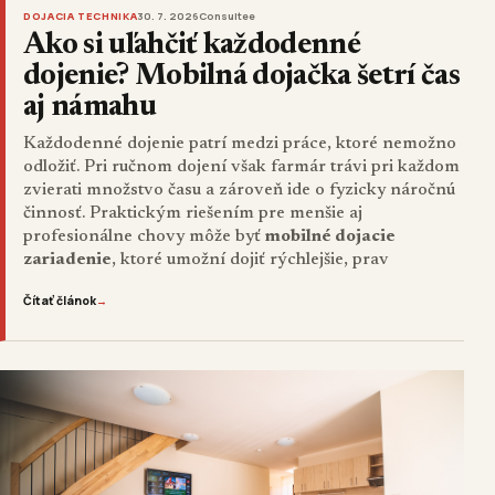
DOJACIA TECHNIKA
30. 7. 2026
Consultee
Ako si uľahčiť každodenné
dojenie? Mobilná dojačka šetrí čas
aj námahu
Každodenné dojenie patrí medzi práce, ktoré nemožno
odložiť. Pri ručnom dojení však farmár trávi pri každom
zvierati množstvo času a zároveň ide o fyzicky náročnú
činnosť. Praktickým riešením pre menšie aj
profesionálne chovy môže byť
mobilné dojacie
zariadenie
, ktoré umožní dojiť rýchlejšie, prav
Čítať článok
→