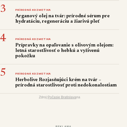
3
PRÍRODNÁ KOZMETIKA
Arganový olej na tvár: prírodné sérum pre
hydratáciu, regeneráciu a žiarivú pleť
4
PRÍRODNÁ KOZMETIKA
Prípravky na opaľovanie s olivovým olejom:
letná starostlivosť o hebkú a vyživenú
pokožku
5
PRÍRODNÁ KOZMETIKA
Herbolive Rozjasňujúci krém na tvár –
prírodná starostlivosť proti nedokonalostiam
Zdroj:
Počasie Bratislava
na
REKLAMA