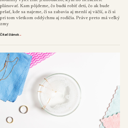
plánovať. Kam pôjdeme, čo budú robiť deti, čo ak bude
pršať, kde sa najeme, či sa zabavia aj menší aj väčší, a či si
pri tom všetkom oddýchnu aj rodičia. Práve preto má veľký
zmy
Čítať článok
→