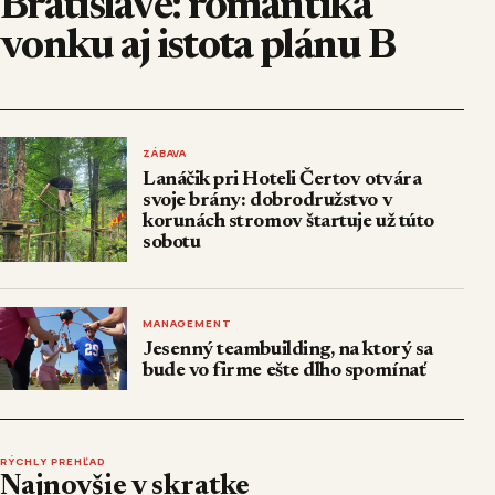
Bratislave: romantika
vonku aj istota plánu B
ZÁBAVA
Lanáčik pri Hoteli Čertov otvára
svoje brány: dobrodružstvo v
korunách stromov štartuje už túto
sobotu
MANAGEMENT
Jesenný teambuilding, na ktorý sa
bude vo firme ešte dlho spomínať
RÝCHLY PREHĽAD
Najnovšie v skratke