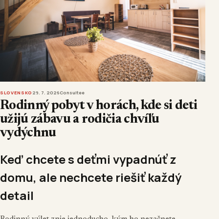
SLOVENSKO
29. 7. 2026
Consultee
Rodinný pobyt v horách, kde si deti
užijú zábavu a rodičia chvíľu
vydýchnu
Keď chcete s deťmi vypadnúť z
domu, ale nechcete riešiť každý
detail
Rodinný výlet znie jednoducho, kým ho nezačnete