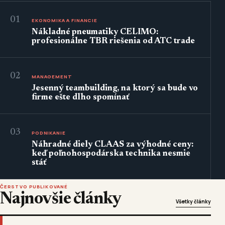
01
EKONOMIKA A FINANCIE
Nákladné pneumatiky CELIMO:
profesionálne TBR riešenia od ATC trade
02
MANAGEMENT
Jesenný teambuilding, na ktorý sa bude vo
firme ešte dlho spomínať
03
PODNIKANIE
Náhradné diely CLAAS za výhodné ceny:
keď poľnohospodárska technika nesmie
stáť
ČERSTVO PUBLIKOVANÉ
Najnovšie články
Všetky články