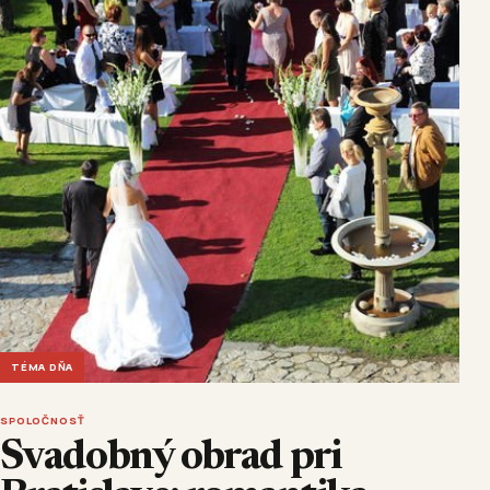
TÉMA DŇA
SPOLOČNOSŤ
Svadobný obrad pri