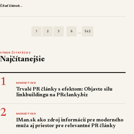
Čítať článok
→
...
1
2
3
6
542
VÝBER ČITATEĽOV
Najčítanejšie
1
MARKETING
Trvalé PR články s efektom: Objavte silu
linkbuildingu na PRclanky.biz
2
MARKETING
IMan.sk ako zdroj informácií pre moderného
muža aj priestor pre relevantné PR články