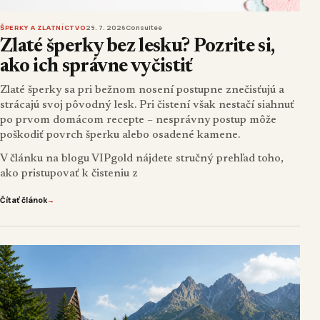
ŠPERKY A ZLATNÍCTVO
29. 7. 2026
Consultee
Zlaté šperky bez lesku? Pozrite si,
ako ich správne vyčistiť
Zlaté šperky sa pri bežnom nosení postupne znečisťujú a
strácajú svoj pôvodný lesk. Pri čistení však nestačí siahnuť
po prvom domácom recepte – nesprávny postup môže
poškodiť povrch šperku alebo osadené kamene.
V článku na blogu VIPgold nájdete stručný prehľad toho,
ako pristupovať k čisteniu z
Čítať článok
→